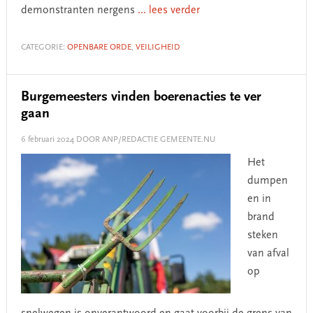
demonstranten nergens
... lees verder
CATEGORIE:
OPENBARE ORDE
,
VEILIGHEID
Burgemeesters vinden boerenacties te ver
gaan
6 februari 2024
DOOR ANP/REDACTIE GEMEENTE.NU
Het
dumpen
en in
brand
steken
van afval
op