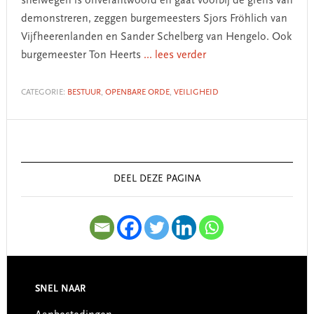
snelwegen is onverantwoord en gaat voorbij de grens van
demonstreren, zeggen burgemeesters Sjors Fröhlich van
Vijfheerenlanden en Sander Schelberg van Hengelo. Ook
burgemeester Ton Heerts
... lees verder
CATEGORIE:
BESTUUR
,
OPENBARE ORDE
,
VEILIGHEID
Primary
Sidebar
DEEL DEZE PAGINA
SNEL NAAR
Footer