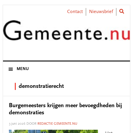
Skip
Skip
Skip
Skip
to
to
to
to
Contact
Nieuwsbrief
primary
main
primary
footer
navigation
content
sidebar
MENU
demonstratierecht
Burgemeesters krijgen meer bevoegdheden bij
demonstraties
3 juni 2026
DOOR
REDACTIE GEMEENTE.NU