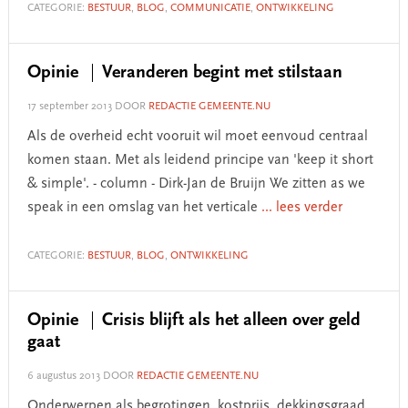
CATEGORIE:
BESTUUR
,
BLOG
,
COMMUNICATIE
,
ONTWIKKELING
Opinie
Veranderen begint met stilstaan
17 september 2013
DOOR
REDACTIE GEMEENTE.NU
Als de overheid echt vooruit wil moet eenvoud centraal
komen staan. Met als leidend principe van 'keep it short
& simple'. - column - Dirk-Jan de Bruijn We zitten as we
speak in een omslag van het verticale
... lees verder
CATEGORIE:
BESTUUR
,
BLOG
,
ONTWIKKELING
Opinie
Crisis blijft als het alleen over geld
gaat
6 augustus 2013
DOOR
REDACTIE GEMEENTE.NU
Onderwerpen als begrotingen, kostprijs, dekkingsgraad,