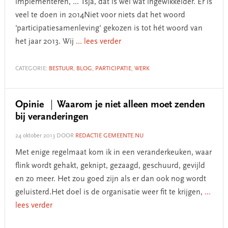
implementeren, ... Tsja, dat is wel wat ingewikkelder. Er is
veel te doen in 2014Niet voor niets dat het woord
'participatiesamenleving' gekozen is tot hét woord van
het jaar 2013. Wij
... lees verder
CATEGORIE:
BESTUUR
,
BLOG
,
PARTICIPATIE
,
WERK
Opinie
Waarom je niet alleen moet zenden
bij veranderingen
24 oktober 2013
DOOR
REDACTIE GEMEENTE.NU
Met enige regelmaat kom ik in een veranderkeuken, waar
flink wordt gehakt, geknipt, gezaagd, geschuurd, gevijld
en zo meer. Het zou goed zijn als er dan ook nog wordt
geluisterd.Het doel is de organisatie weer fit te krijgen,
...
lees verder