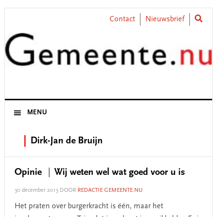
Skip
Skip
Skip
Skip
to
to
to
to
Contact
Nieuwsbrief
primary
main
primary
footer
navigation
content
sidebar
MENU
Dirk-Jan de Bruijn
Opinie
Wij weten wel wat goed voor u is
30 december 2013
DOOR
REDACTIE GEMEENTE.NU
Het praten over burgerkracht is één, maar het