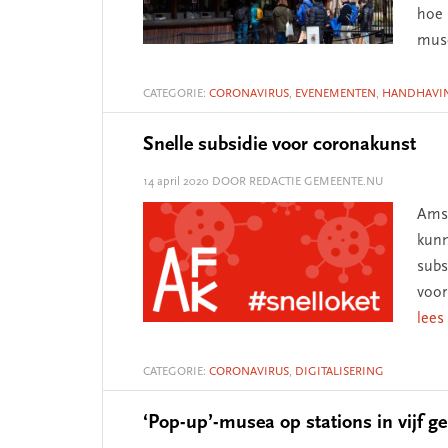
hoe 
mus
CATEGORIE:
CORONAVIRUS
,
EVENEMENTEN
,
HANDHAVI
Snelle subsidie voor coronakunst
14 april 2020
DOOR REDACTIE GEMEENTE.NU
Amst
kunn
subs
voor
lees
CATEGORIE:
CORONAVIRUS
,
DIGITALISERING
‘Pop-up’-musea op stations in vijf 