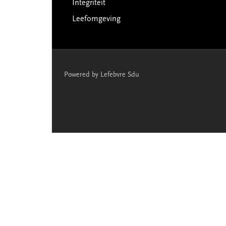
Integriteit
Leefomgeving
Powered by Lefebvre Sdu