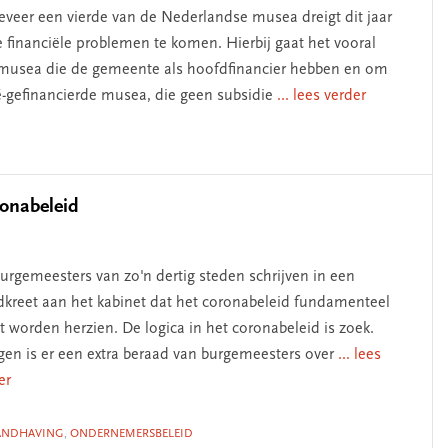
veer een vierde van de Nederlandse musea dreigt dit jaar
e financiële problemen te komen. Hierbij gaat het vooral
usea die de gemeente als hoofdfinancier hebben en om
é-gefinancierde musea, die geen subsidie
... lees verder
ronabeleid
urgemeesters van zo'n dertig steden schrijven in een
kreet aan het kabinet dat het coronabeleid fundamenteel
 worden herzien. De logica in het coronabeleid is zoek.
en is er een extra beraad van burgemeesters over
... lees
er
ANDHAVING
,
ONDERNEMERSBELEID