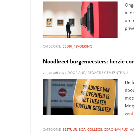
Onge
in d
om m
priv
CATEGORIE:
BEDRIJFSVOERING
Noodkreet burgemeesters: herzie co
20 januari 2022
DOOR ANP/ REDACTIE GEMEENTE.NU
De b
nood
moet
Morg
verd
CATEGORIE:
BESTUUR
,
BOA
,
COLLEGE
,
CORONAVIRUS
,
H