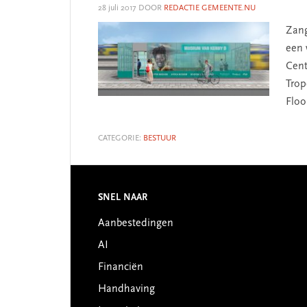
28 juli 2017
DOOR
REDACTIE GEMEENTE.NU
Zang
een 
Cent
Tro
Floo
CATEGORIE:
BESTUUR
SNEL NAAR
Footer
Aanbestedingen
AI
Financiën
Handhaving