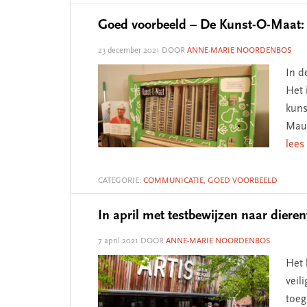
Goed voorbeeld – De Kunst-O-Maat: 
23 december 2021
DOOR
ANNE-MARIE NOORDENBOS
In d
Het 
kuns
Maur
lees
CATEGORIE:
COMMUNICATIE
,
GOED VOORBEELD
In april met testbewijzen naar diere
7 april 2021
DOOR
ANNE-MARIE NOORDENBOS
Het 
veil
toeg