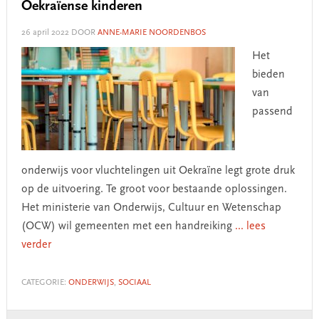
Oekraïense kinderen
26 april 2022
DOOR
ANNE-MARIE NOORDENBOS
Het
bieden
van
passend
onderwijs voor vluchtelingen uit Oekraïne legt grote druk
op de uitvoering. Te groot voor bestaande oplossingen.
Het ministerie van Onderwijs, Cultuur en Wetenschap
(OCW) wil gemeenten met een handreiking
... lees
verder
CATEGORIE:
ONDERWIJS
,
SOCIAAL