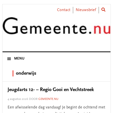
Skip
Skip
Skip
Skip
to
to
to
to
Contact
Nieuwsbrief
primary
main
primary
footer
navigation
content
sidebar
MENU
onderwijs
Jeugdarts 12- – Regio Gooi en Vechtstreek
4 augustus 2026
DOOR
GEMEENTE.NU
Een afwisselende dag vandaag! Je begint de ochtend met