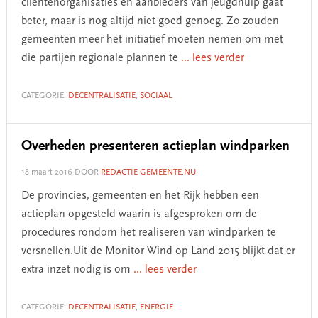
cliëntenorganisaties en aanbieders van jeugdhulp gaat
beter, maar is nog altijd niet goed genoeg. Zo zouden
gemeenten meer het initiatief moeten nemen om met
die partijen regionale plannen te
... lees verder
CATEGORIE:
DECENTRALISATIE
,
SOCIAAL
Overheden presenteren actieplan windparken
18 maart 2016
DOOR
REDACTIE GEMEENTE.NU
De provincies, gemeenten en het Rijk hebben een
actieplan opgesteld waarin is afgesproken om de
procedures rondom het realiseren van windparken te
versnellen.Uit de Monitor Wind op Land 2015 blijkt dat er
extra inzet nodig is om
... lees verder
CATEGORIE:
DECENTRALISATIE
,
ENERGIE