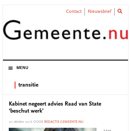
Skip
Skip
Skip
Skip
to
to
to
to
Contact
Nieuwsbrief
primary
main
primary
footer
navigation
content
sidebar
MENU
transitie
Kabinet negeert advies Raad van State
‘beschut werk’
20 oktober 2016
DOOR
REDACTIE GEMEENTE.NU