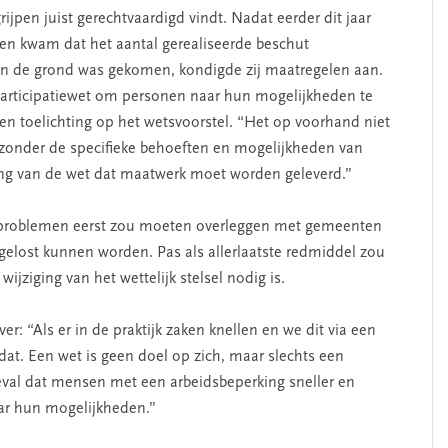
rijpen juist gerechtvaardigd vindt. Nadat eerder dit jaar
en kwam dat het aantal gerealiseerde beschut
n de grond was gekomen, kondigde zij maatregelen aan.
 Participatiewet om personen naar hun mogelijkheden te
 een toelichting op het wetsvoorstel. “Het op voorhand niet
 zonder de specifieke behoeften en mogelijkheden van
ing van de wet dat maatwerk moet worden geleverd.”
ij problemen eerst zou moeten overleggen met gemeenten
gelost kunnen worden. Pas als allerlaatste redmiddel zou
jziging van het wettelijk stelsel nodig is.
SEGMENT
er: “Als er in de praktijk zaken knellen en we dit via een
dat. Een wet is geen doel op zich, maar slechts een
 geval dat mensen met een arbeidsbeperking sneller en
ar hun mogelijkheden.”