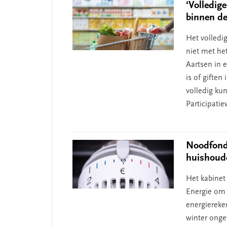
‘Volledige
binnen de
Het volledi
niet met het
Aartsen in 
is of giften
volledig ku
Participati
Noodfonds
huishoud
Het kabinet
Energie om
energiereke
winter onge