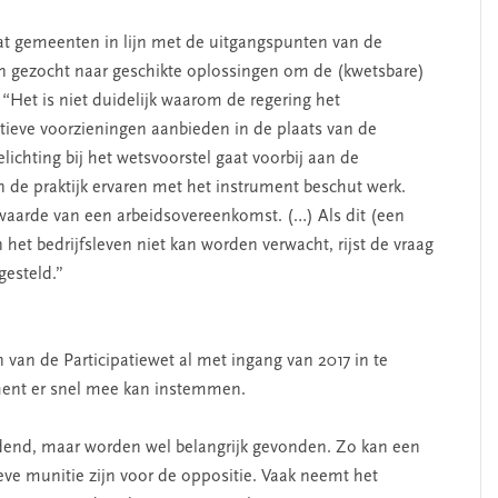
dat gemeenten in lijn met de uitgangspunten van de
en gezocht naar geschikte oplossingen om de (kwetsbare)
“Het is niet duidelijk waarom de regering het
erschap
‘Met een integrale aanpak
ieve voorzieningen aanbieden in de plaats van de
nis’
kun je de jeugd beter
elichting bij het wetsvoorstel gaat voorbij aan de
helpen’
de praktijk ervaren met het instrument beschut werk.
rwaarde van een arbeidsovereenkomst. (…) Als dit (een
het bedrijfsleven niet kan worden verwacht, rijst de vraag
esteld.”
an de Participatiewet al met ingang van 2017 in te
ement er snel mee kan instemmen.
ndend, maar worden wel belangrijk gevonden. Zo kan een
ieve munitie zijn voor de oppositie. Vaak neemt het