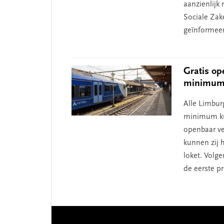
aanzienlijk 
Sociale Zak
geïnformeer
Gratis op
minimum
Alle Limbur
minimum kun
openbaar ve
kunnen zij 
loket. Volg
de eerste p