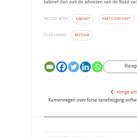
kabinet dan ook de adviezen van de Raad van
TAGGED WITH:
KABINET
,
PARTICIPATIEWET
,
FILED UNDER:
BESTUUR
Reag
Vorige art
Kamervragen over forse tariefstijging softw
Reader
Interactions