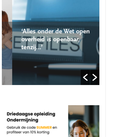
‘Alles onder de Wet open
‘Nieuwe lo
overheid is openbaar,
school ro
tenzij…’
op’