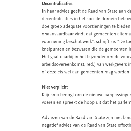
Decentralisaties
In haar advies geeft de Raad van State aan 
decentralisaties in het sociale domein hebb
doelgroep adequate voorzieningen te bieden 
 missie van Segment
‘Persoonlijk leid
onaanvaardbaar vindt dat gemeenten alternat
begint bij zelfken
voorziening beschut werk”, schrijft ze. “De to
knelpunten en bezwaren die de gemeenten in 
Het gaat daarbij in het bijzonder om de voo
arbeidsovereenkomst, red.) van werkgevers in 
of deze eis wel aan gemeenten mag worden g
Niet verplicht
Klijnsma beoogt om de nieuwe aanpassingen v
voeren en spreekt de hoop uit dat het parl
Adviezen van de Raad van State zijn niet bi
negatief advies van de Raad van State effect