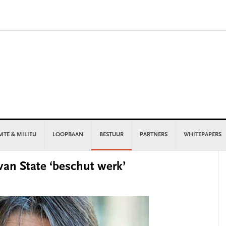
MTE & MILIEU
LOOPBAAN
BESTUUR
PARTNERS
WHITEPAPERS
P
van State ‘beschut werk’
S