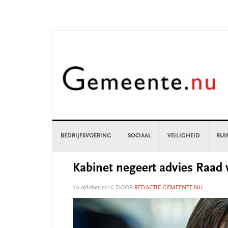
Skip
Skip
Skip
Skip
to
to
to
to
primary
main
primary
footer
navigation
content
sidebar
BEDRIJFSVOERING
SOCIAAL
VEILIGHEID
RUI
Kabinet negeert advies Raad 
20 oktober 2016
DOOR
REDACTIE GEMEENTE.NU