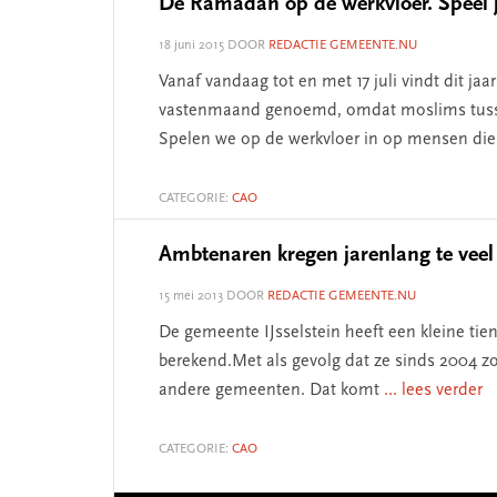
De Ramadan op de werkvloer. Speel j
18 juni 2015
DOOR
REDACTIE GEMEENTE.NU
Vanaf vandaag tot en met 17 juli vindt dit 
vastenmaand genoemd, omdat moslims tusse
Spelen we op de werkvloer in op mensen di
CATEGORIE:
CAO
Ambtenaren kregen jarenlang te veel 
15 mei 2013
DOOR
REDACTIE GEMEENTE.NU
De gemeente IJsselstein heeft een kleine tie
berekend.Met als gevolg dat ze sinds 2004 zo
andere gemeenten. Dat komt
... lees verder
CATEGORIE:
CAO