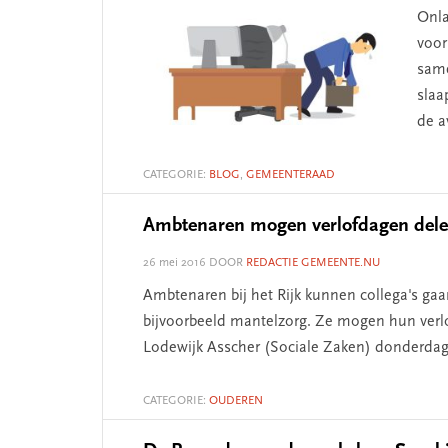
Onla
voor
same
slaa
de 
CATEGORIE:
BLOG
,
GEMEENTERAAD
Ambtenaren mogen verlofdagen del
26 mei 2016
DOOR
REDACTIE GEMEENTE.NU
Ambtenaren bij het Rijk kunnen collega's ga
bijvoorbeeld mantelzorg. Ze mogen hun verlo
Lodewijk Asscher (Sociale Zaken) donderda
CATEGORIE:
OUDEREN