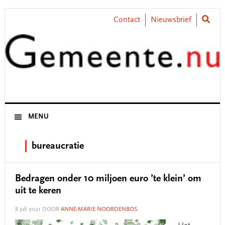
Skip
Skip
Skip
Skip
to
to
to
to
Contact
Nieuwsbrief
primary
main
primary
footer
navigation
content
sidebar
MENU
bureaucratie
Bedragen onder 10 miljoen euro ’te klein’ om
uit te keren
8 juli 2021
DOOR
ANNE-MARIE NOORDENBOS