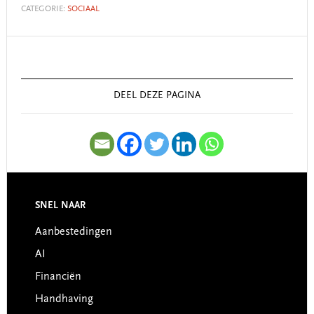
CATEGORIE:
SOCIAAL
Primary
Sidebar
DEEL DEZE PAGINA
SNEL NAAR
Footer
Aanbestedingen
AI
Financiën
Handhaving