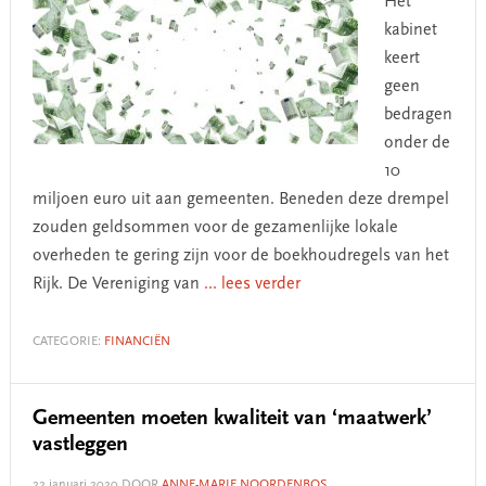
Het
kabinet
keert
geen
bedragen
onder de
10
miljoen euro uit aan gemeenten. Beneden deze drempel
zouden geldsommen voor de gezamenlijke lokale
overheden te gering zijn voor de boekhoudregels van het
Rijk. De Vereniging van
... lees verder
CATEGORIE:
FINANCIËN
Gemeenten moeten kwaliteit van ‘maatwerk’
vastleggen
22 januari 2020
DOOR
ANNE-MARIE NOORDENBOS