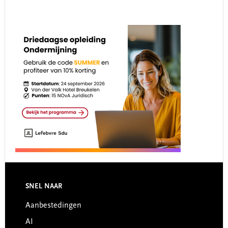
Footer
SNEL NAAR
Aanbestedingen
AI