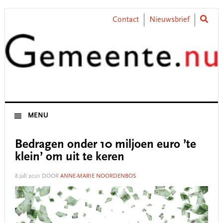
Skip
Skip
Skip
Skip
to
to
to
to
Contact
Nieuwsbrief
primary
main
primary
footer
navigation
content
sidebar
MENU
Bedragen onder 10 miljoen euro ’te
klein’ om uit te keren
8 juli 2021
DOOR
ANNE-MARIE NOORDENBOS