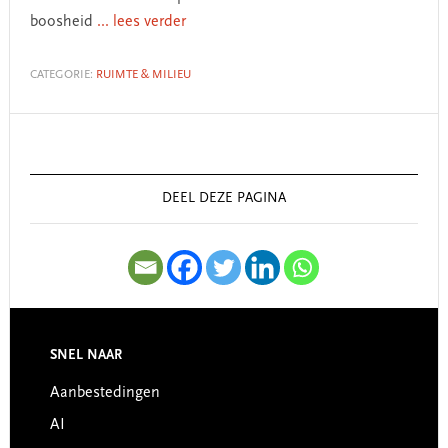
boosheid
... lees verder
CATEGORIE:
RUIMTE & MILIEU
Primary
Sidebar
DEEL DEZE PAGINA
SNEL NAAR
Footer
Aanbestedingen
AI