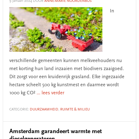
9 januari 2024
DOOR
ANNE-MARIE NOORDENBOS
In
verschillende gemeenten kunnen melkveehouders nu
met korting hun land inzaaien met biodivers zaaigoed.
Dit zorgt voor een kruidenrijk grasland. Elke ingezaaide
hectare scheelt 500 kg kunstmest en daarmee wordt
1000 kg CO²
... lees verder
CATEGORIE:
DUURZAAMHEID
,
RUIMTE & MILIEU
Amsterdam garandeert warmte met