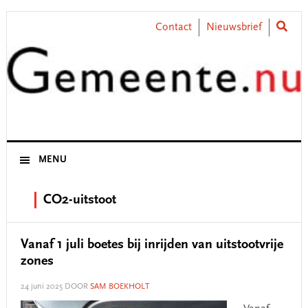
Skip
Skip
Skip
Skip
to
to
to
to
Contact
Nieuwsbrief
primary
main
primary
footer
navigation
content
sidebar
MENU
CO2-uitstoot
Vanaf 1 juli boetes bij inrijden van uitstootvrije
zones
24 juni 2025
DOOR
SAM BOEKHOLT