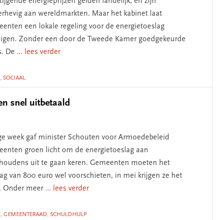
tijgende energieprijzen gelden landelijk, en zijn
rhevig aan wereldmarkten. Maar het kabinet laat
enten een lokale regeling voor de energietoeslag
igen. Zonder een door de Tweede Kamer goedgekeurde
s. De
... lees verder
,
SOCIAAL
n snel uitbetaald
ge week gaf minister Schouten voor Armoedebeleid
enten groen licht om de energietoeslag aan
houdens uit te gaan keren. Gemeenten moeten het
ag van 800 euro wel voorschieten, in mei krijgen ze het
. Onder meer
... lees verder
E
,
GEMEENTERAAD
,
SCHULDHULP