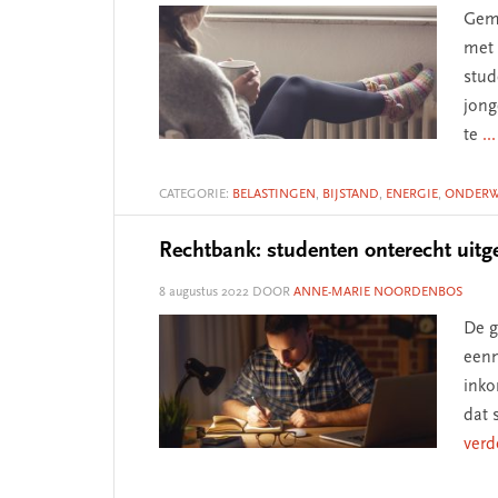
Geme
met 
stud
jong
te
..
CATEGORIE:
BELASTINGEN
,
BIJSTAND
,
ENERGIE
,
ONDERW
Rechtbank: studenten onterecht uitg
8 augustus 2022
DOOR
ANNE-MARIE NOORDENBOS
De g
eenm
inko
dat 
verd