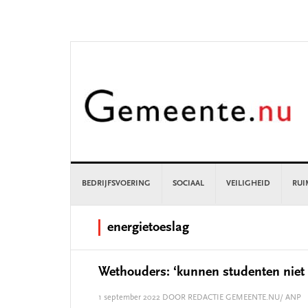
Skip
Skip
Skip
Skip
to
to
to
to
primary
main
primary
footer
navigation
content
sidebar
BEDRIJFSVOERING
SOCIAAL
VEILIGHEID
RUI
energietoeslag
Wethouders: ‘kunnen studenten niet
1 september 2022
DOOR REDACTIE GEMEENTE.NU/ ANP