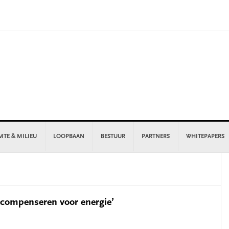
MTE & MILIEU
LOOPBAAN
BESTUUR
PARTNERS
WHITEPAPERS
P
S
 compenseren voor energie’