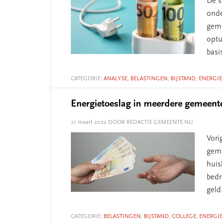
De s
onde
geme
optu
basi
CATEGORIE:
ANALYSE
,
BELASTINGEN
,
BIJSTAND
,
ENERGIE
Energietoeslag in meerdere gemeente
21 maart 2022
DOOR REDACTIE GEMEENTE.NU
Vori
geme
huis
bedr
geld
CATEGORIE:
BELASTINGEN
,
BIJSTAND
,
COLLEGE
,
ENERGI