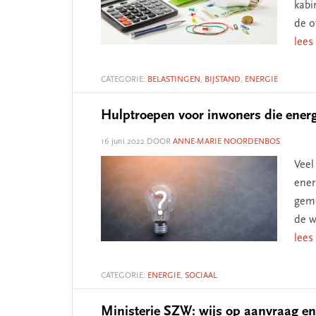
kabi
de o
lees
CATEGORIE:
BELASTINGEN
,
BIJSTAND
,
ENERGIE
Hulptroepen voor inwoners die energ
16 juni 2022
DOOR
ANNE-MARIE NOORDENBOS
Veel
ener
geme
de w
lees
CATEGORIE:
ENERGIE
,
SOCIAAL
Ministerie SZW: wijs op aanvraag en