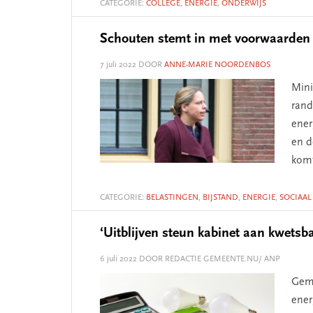
CATEGORIE:
COLLEGE
,
ENERGIE
,
ONDERWIJS
Schouten stemt in met voorwaarden v
7 juli 2022
DOOR
ANNE-MARIE NOORDENBOS
Mini
rand
ener
en d
komt
CATEGORIE:
BELASTINGEN
,
BIJSTAND
,
ENERGIE
,
SOCIAAL
‘Uitblijven steun kabinet aan kwetsb
6 juli 2022
DOOR REDACTIE GEMEENTE.NU/ ANP
Geme
ener