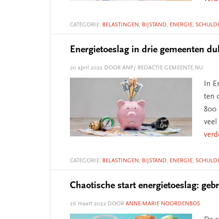
CATEGORIE:
BELASTINGEN
,
BIJSTAND
,
ENERGIE
,
SCHULD
Energietoeslag in drie gemeenten d
20 april 2022
DOOR ANP/ REDACTIE GEMEENTE.NU
In E
ten 
800 
veel
verd
CATEGORIE:
BELASTINGEN
,
BIJSTAND
,
ENERGIE
,
SCHULD
Chaotische start energietoeslag: geb
26 maart 2022
DOOR
ANNE-MARIE NOORDENBOS