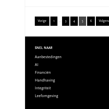
Interim
Vorige
1
…
3
4
5
6
Volgen
Page
Page
Page
Page
Page
pages
omitted
SNEL NAAR
Footer
Aanbestedingen
AI
Financiën
Handhaving
Integriteit
Leefomgeving