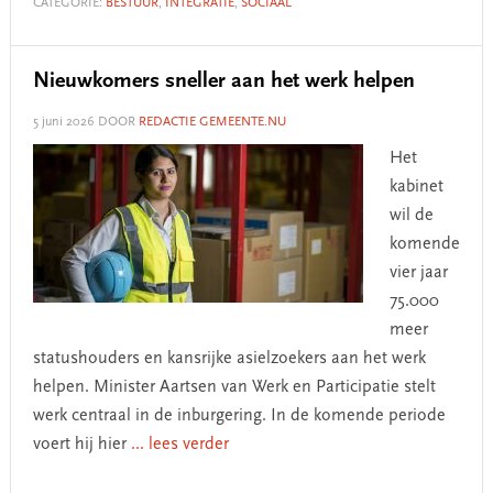
CATEGORIE:
BESTUUR
,
INTEGRATIE
,
SOCIAAL
Nieuwkomers sneller aan het werk helpen
5 juni 2026
DOOR
REDACTIE GEMEENTE.NU
Het
kabinet
wil de
komende
vier jaar
75.000
meer
statushouders en kansrijke asielzoekers aan het werk
helpen. Minister Aartsen van Werk en Participatie stelt
werk centraal in de inburgering. In de komende periode
voert hij hier
... lees verder