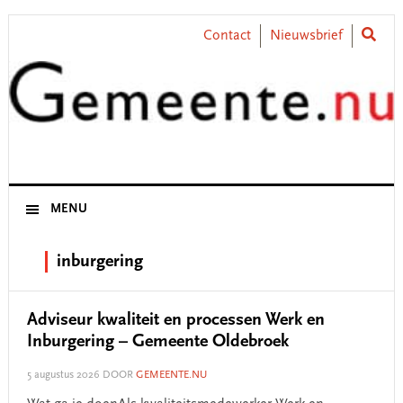
Skip
Skip
Skip
Skip
to
to
to
to
Contact
Nieuwsbrief
primary
main
primary
footer
navigation
content
sidebar
MENU
inburgering
Adviseur kwaliteit en processen Werk en
Inburgering – Gemeente Oldebroek
5 augustus 2026
DOOR
GEMEENTE.NU