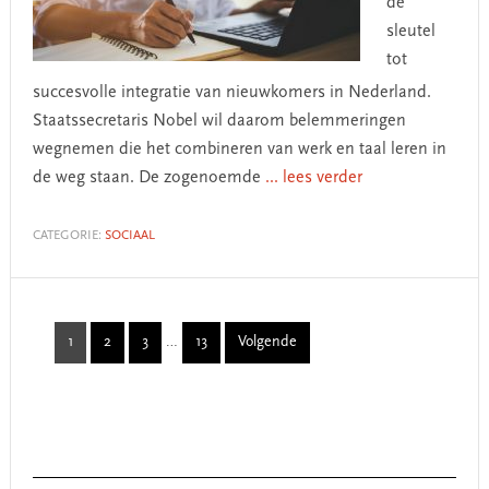
de
sleutel
tot
succesvolle integratie van nieuwkomers in Nederland.
Staatssecretaris Nobel wil daarom belemmeringen
wegnemen die het combineren van werk en taal leren in
de weg staan. De zogenoemde
... lees verder
CATEGORIE:
SOCIAAL
Interim
1
2
3
…
13
Volgende
Page
Page
Page
Page
pages
omitted
Primary
Sidebar