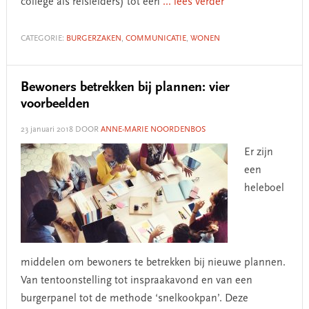
college als reisleiders) tot een
... lees verder
CATEGORIE:
BURGERZAKEN
,
COMMUNICATIE
,
WONEN
Bewoners betrekken bij plannen: vier
voorbeelden
23 januari 2018
DOOR
ANNE-MARIE NOORDENBOS
Er zijn
een
heleboel
middelen om bewoners te betrekken bij nieuwe plannen.
Van tentoonstelling tot inspraakavond en van een
burgerpanel tot de methode ‘snelkookpan’. Deze