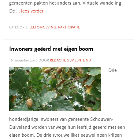
gemeenten pakten het anders aan. Virtuele wandeling
De
... lees verder
CATEGORIE:
LEEFOMGEVING
,
PARTICIPATIE
Inwoners geëerd met eigen boom
16 november 2016
DOOR
REDACTIE GEMEENTE.NU
Drie
honderdjarige inwoners van gemeente Schouwen-
Duiveland worden vanwege hun leeftijd geëerd met een
eigen boom. De drie (vrouwelijke) eeuwelingen krijgen