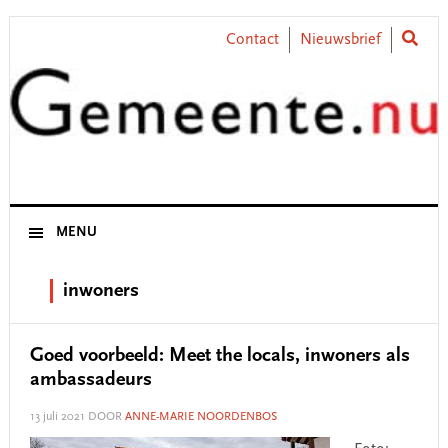
Skip
Skip
Skip
Skip
to
to
to
to
Contact
Nieuwsbrief
primary
main
primary
footer
navigation
content
sidebar
MENU
inwoners
Goed voorbeeld: Meet the locals, inwoners als
ambassadeurs
13 juli 2021
DOOR
ANNE-MARIE NOORDENBOS