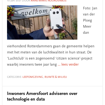
10 juni 2021
DOOR
ANNE-MARIE NOORDENBOS
Foto: Jan
van der
Ploeg
Meer
dan
vierhonderd Rotterdammers gaan de gemeente helpen
met het meten van de luchtkwaliteit in hun straat. De
'Luchtclub' is een zogenoemd ‘citizen science’-project
waarbij inwoners twee jaar lang
... lees verder
CATEGORIE:
LEEFOMGEVING
,
RUIMTE & MILIEU
Inwoners Amersfoort adviseren over
technologie en data