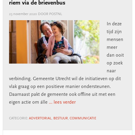
riem via de brievenbus
23 november 2020
DOOR POSTNL
In deze
tijd zijn
mensen
meer
dan ooit
op zoek
naar
verbinding. Gemeente Utrecht wil de initiatieven op dit
vlak graag op een positieve manier ondersteunen.
Daarnaast pakt de gemeente ook offline uit met een
eigen actie om álle
... lees verder
CATEGORIE:
ADVERTORIAL
,
BESTUUR
,
COMMUNICATIE