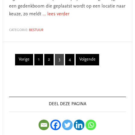
een gedenkboom die geplaatst wordt op een locatie naar
keuze, zo meldt
... lees verder
CATEGORIE:
BESTUUR
Vorige
1
2
3
4
Volgende
Page
Page
Page
Page
Primary
Sidebar
DEEL DEZE PAGINA