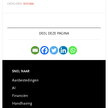
CATEGORIE:
SOCIAAL
Primary
Sidebar
DEEL DEZE PAGINA
SNEL NAAR
Footer
Aanbestedingen
AI
Financiën
Handhaving