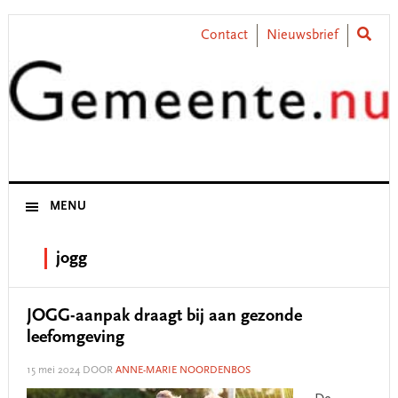
Skip
Skip
Skip
Skip
to
to
to
to
Contact
Nieuwsbrief
primary
main
primary
footer
navigation
content
sidebar
MENU
jogg
JOGG-aanpak draagt bij aan gezonde
leefomgeving
15 mei 2024
DOOR
ANNE-MARIE NOORDENBOS