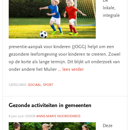
De
lokale,
integrale
preventie-aanpak voor kinderen (JOGG) helpt om een
gezondere leefomgeving voor kinderen te creëren. Zowel
op de korte als lange termijn. Dit blijkt uit onderzoek van
onder andere het Mulier
... lees verder
CATEGORIE:
SOCIAAL
,
SPORT
Gezonde activiteiten in gemeenten
8 juni 2021
DOOR
ANNE-MARIE NOORDENBOS
Deze