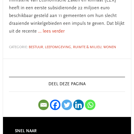
ministerie van Economische Zaken en Klimaat (EZK)
heeft in een eerste subsidieronde 22 miljoen euro
beschikbaar gesteld aan 11 gemeenten om hun slecht
draaiende winkelgebieden een impuls te geven. Dat blijkt
uit de recente
... lees verder
CATEGORIE:
BESTUUR
,
LEEFOMGEVING
,
RUIMTE & MILIEU
,
WONEN
Primary
Sidebar
DEEL DEZE PAGINA
SNEL NAAR