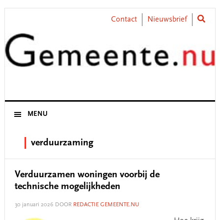
Skip
Skip
Skip
Skip
to
to
to
to
Contact
Nieuwsbrief
primary
main
primary
footer
navigation
content
sidebar
MENU
verduurzaming
Verduurzamen woningen voorbij de
technische mogelijkheden
30 januari 2026
DOOR
REDACTIE GEMEENTE.NU