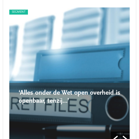
SEGMENT
SEG
‘Alles onder de Wet open overheid is
openbaar, tenzij…’