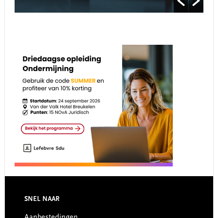
Footer
SNEL NAAR
Aanbestedingen