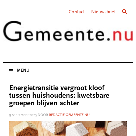
Skip
Skip
Skip
Skip
to
to
to
to
Contact
Nieuwsbrief
primary
main
primary
footer
navigation
content
sidebar
MENU
Energietransitie vergroot kloof
tussen huishoudens: kwetsbare
groepen blijven achter
9 september 2025
DOOR
REDACTIE GEMEENTE.NU