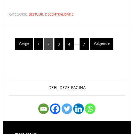
CATEGORIE:
BESTUUR
,
DECENTRALISATIE
Interim
Vorige
1
2
3
4
…
7
Volgende
Page
Page
Page
Page
Page
pages
omitted
Primary
Sidebar
DEEL DEZE PAGINA