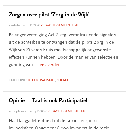
Zorgen over pilot ‘Zorg in de Wijk’
1 oktober 2015
DOOR
REDACTIE GEMEENTE.NU
Belangenvereniging ActiZ zegt verontrustende signalen
uit de achterban te ontvangen dat de pilots Zorg in de
Wijk van Zilveren Kruis maatschappelijk ongewenste
effecten kunnen hebben"Door de manier van selectie en
gunning van
... lees verder
CATEGORIE:
DECENTRALISATIE
,
SOCIAAL
Opinie
Taal is ook Participatie!
10 september 2015
DOOR
REDACTIE GEMEENTE.NU
Haal laaggeletterdheid uit de taboesfeer, in de
invloedsfeer! Ongeveer 26.000 inwoners in de regio