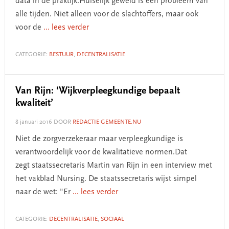
data in de praktijk.Huiselijk geweld is een probleem van
alle tijden. Niet alleen voor de slachtoffers, maar ook
voor de
... lees verder
CATEGORIE:
BESTUUR
,
DECENTRALISATIE
Van Rijn: ‘Wijkverpleegkundige bepaalt
kwaliteit’
8 januari 2016
DOOR
REDACTIE GEMEENTE.NU
Niet de zorgverzekeraar maar verpleegkundige is
verantwoordelijk voor de kwalitatieve normen.Dat
zegt staatssecretaris Martin van Rijn in een interview met
het vakblad Nursing. De staatssecretaris wijst simpel
naar de wet: "Er
... lees verder
CATEGORIE:
DECENTRALISATIE
,
SOCIAAL