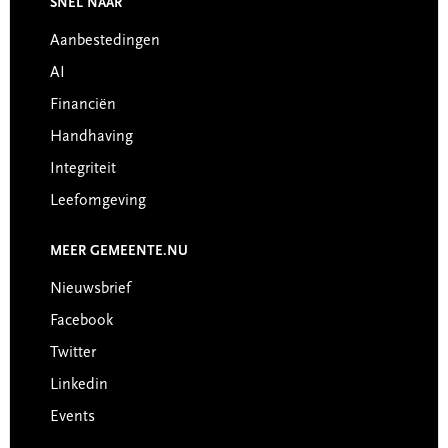
SNEL NAAR
Footer
Aanbestedingen
AI
Financiën
Handhaving
Integriteit
Leefomgeving
MEER GEMEENTE.NU
Nieuwsbrief
Facebook
Twitter
Linkedin
Events