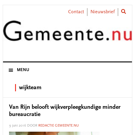
Skip
Skip
Skip
Skip
to
to
to
to
Contact
Nieuwsbrief
primary
main
primary
footer
navigation
content
sidebar
MENU
wijkteam
Van Rijn belooft wijkverpleegkundige minder
bureaucratie
9 juni 2016
DOOR
REDACTIE GEMEENTE.NU