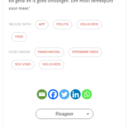
elk geval en is goed ontvangen. Een mooi vertrekpunt
voor meer.’
TAGGED WITH:
APP
,
POLITIE
,
VEILIGHEID
,
VIND
FILED UNDER:
HANDHAVING
,
OPENBARE ORDE
,
SDU VIND
,
VEILIGHEID
Reageer