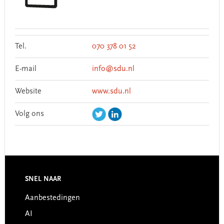
Tel.
070 378 01 52
E-mail
info@sdu.nl
Website
www.sdu.nl
Volg ons
Footer
SNEL NAAR
Aanbestedingen
AI