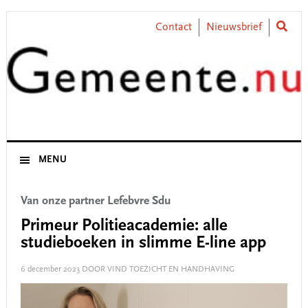
Skip
Skip
Skip
Skip
to
to
to
to
Contact
Nieuwsbrief
primary
main
primary
footer
navigation
content
sidebar
MENU
Van onze partner Lefebvre Sdu
Primeur Politieacademie: alle
studieboeken in slimme E-line app
6 december 2023
DOOR VIND TOEZICHT EN HANDHAVING