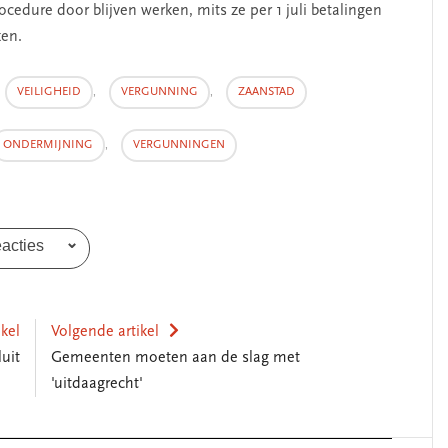
edure door blijven werken, mits ze per 1 juli betalingen
SEGMENT
ken.
VEILIGHEID
,
VERGUNNING
,
ZAANSTAD
ONDERMIJNING
,
VERGUNNINGEN
eacties
erschap
‘Met een integrale aanpak
nis’
kun je de jeugd beter
ikel
Volgende artikel
helpen’
luit
Gemeenten moeten aan de slag met
'uitdaagrecht'