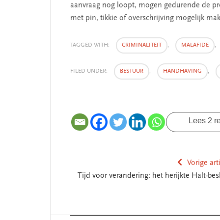
aanvraag nog loopt, mogen gedurende de proc
SEGMENT
met pin, tikkie of overschrijving mogelijk ma
TAGGED WITH:
CRIMINALITEIT
,
MALAFIDE
,
FILED UNDER:
BESTUUR
,
HANDHAVING
,
Lees 2 r
 missie van Segment
‘Persoonlijk leid
begint bij zelfken
Vorige art
Tijd voor verandering: het herijkte Halt-bes