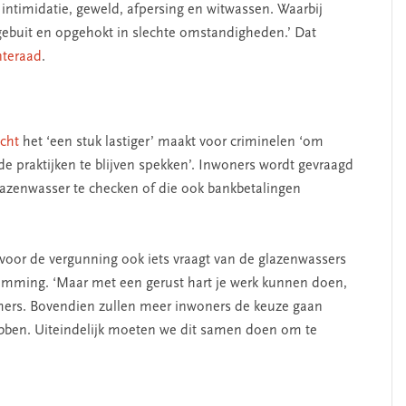
ntimidatie, geweld, afpersing en witwassen. Waarbij
gebuit en opgehokt in slechte omstandigheden.’ Dat
nteraad
.
cht
het ‘een stuk lastiger’ maakt voor criminelen ‘om
de praktijken te blijven spekken’. Inwoners wordt gevraagd
glazenwasser te checken of die ook bankbetalingen
 voor de vergunning ook iets vraagt van de glazenwassers
amming. ‘Maar met een gerust hart je werk kunnen doen,
emers. Bovendien zullen meer inwoners de keuze gaan
bben. Uiteindelijk moeten we dit samen doen om te