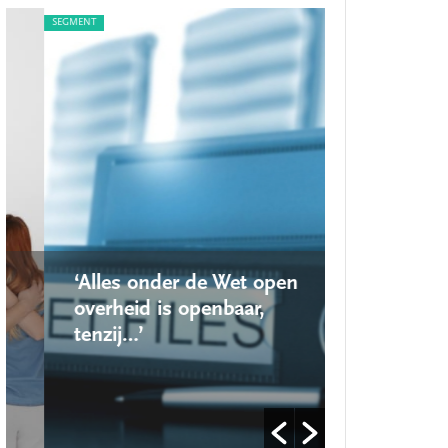
SEGMENT
SEGMENT
‘Alles onder de Wet open
‘Nieuwe lo
overheid is openbaar,
school ro
tenzij…’
op’