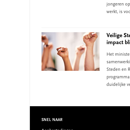
jongeren op
werkt, is v
Veilige S
impact bli
Het ministe
samenwerki
Steden en R
programma's
duidelijke 
Footer
SNEL NAAR