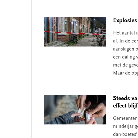
Reader
Interactions
Explosies
Het aantal 
af. In de ee
aanslagen o
een daling 
met de gevo
Maar de opga
Steeds v
effect blij
Gemeenten 
minderjarig
dan-boetes’