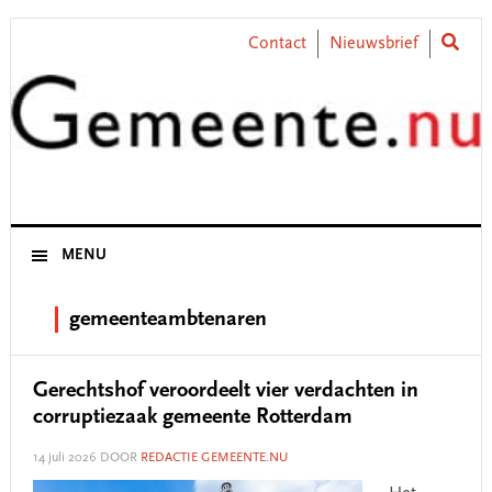
Skip
Skip
Skip
Skip
to
to
to
to
Contact
Nieuwsbrief
primary
main
primary
footer
navigation
content
sidebar
MENU
gemeenteambtenaren
Gerechtshof veroordeelt vier verdachten in
corruptiezaak gemeente Rotterdam
14 juli 2026
DOOR
REDACTIE GEMEENTE.NU