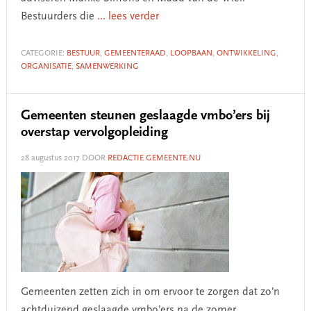
Bestuurders die
... lees verder
CATEGORIE:
BESTUUR
,
GEMEENTERAAD
,
LOOPBAAN
,
ONTWIKKELING
,
ORGANISATIE
,
SAMENWERKING
Gemeenten steunen geslaagde vmbo’ers bij
overstap vervolgopleiding
28 augustus 2017
DOOR
REDACTIE GEMEENTE.NU
Gemeenten zetten zich in om ervoor te zorgen dat zo’n
achtduizend geslaagde vmbo’ers na de zomer