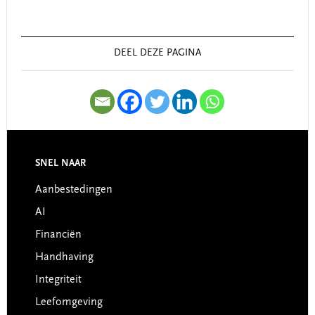
Primary
Sidebar
DEEL DEZE PAGINA
SNEL NAAR
Footer
Aanbestedingen
AI
Financiën
Handhaving
Integriteit
Leefomgeving