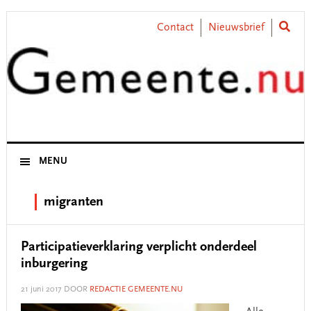
Skip
Skip
Skip
Skip
to
to
to
to
Contact
Nieuwsbrief
primary
main
primary
footer
navigation
content
sidebar
MENU
migranten
Participatieverklaring verplicht onderdeel
inburgering
21 juni 2017
DOOR
REDACTIE GEMEENTE.NU