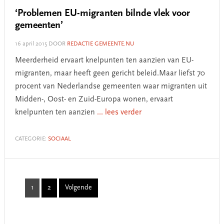
‘Problemen EU-migranten bilnde vlek voor
gemeenten’
16 april 2015
DOOR
REDACTIE GEMEENTE.NU
Meerderheid ervaart knelpunten ten aanzien van EU-
migranten, maar heeft geen gericht beleid.Maar liefst 70
procent van Nederlandse gemeenten waar migranten uit
Midden-, Oost- en Zuid-Europa wonen, ervaart
knelpunten ten aanzien
... lees verder
CATEGORIE:
SOCIAAL
1
2
Volgende
Page
Page