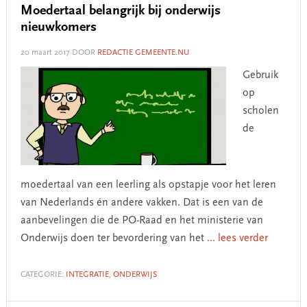
Moedertaal belangrijk bij onderwijs
nieuwkomers
20 maart 2017
DOOR
REDACTIE GEMEENTE.NU
Gebruik
op
scholen
de
moedertaal van een leerling als opstapje voor het leren
van Nederlands én andere vakken. Dat is een van de
aanbevelingen die de PO-Raad en het ministerie van
Onderwijs doen ter bevordering van het
... lees verder
CATEGORIE:
INTEGRATIE
,
ONDERWIJS