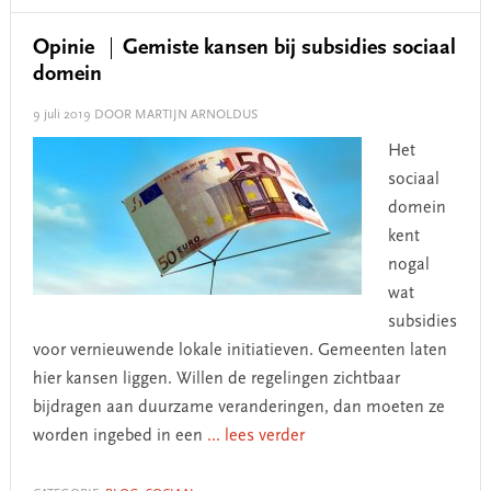
Opinie
Gemiste kansen bij subsidies sociaal
domein
9 juli 2019
DOOR MARTIJN ARNOLDUS
Het
sociaal
domein
kent
nogal
wat
subsidies
voor vernieuwende lokale initiatieven. Gemeenten laten
hier kansen liggen. Willen de regelingen zichtbaar
bijdragen aan duurzame veranderingen, dan moeten ze
worden ingebed in een
... lees verder