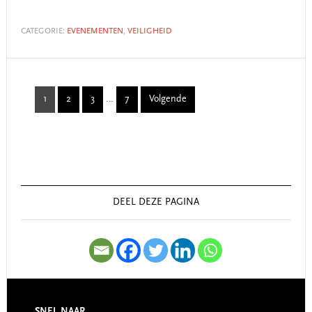
CATEGORIE:
EVENEMENTEN
,
VEILIGHEID
Interim
1
2
3
…
7
Volgende
Page
Page
Page
Page
pages
omitted
Primary
Sidebar
DEEL DEZE PAGINA