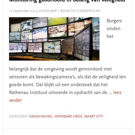
Monitoring geoorloofd in belang van veiligheid
12 september 2019
DOOR ANP / REDACTIE GEMEENTE.NU
Burgers
vinden
het
belangrijk dat de omgeving wordt gemonitord met
sensoren als bewakingscamera's, als dat de veiligheid ten
goede komt. Dat blijkt uit een onderzoek dat het
Rathenau Instituut uitvoerde in opdracht van de
... lees
verder
CATEGORIE:
HANDHAVING
,
OPENBARE ORDE
,
SMART CITY