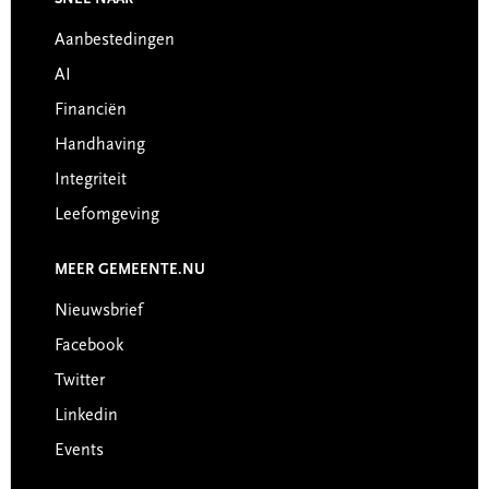
SNEL NAAR
Footer
Aanbestedingen
AI
Financiën
Handhaving
Integriteit
Leefomgeving
MEER GEMEENTE.NU
Nieuwsbrief
Facebook
Twitter
Linkedin
Events