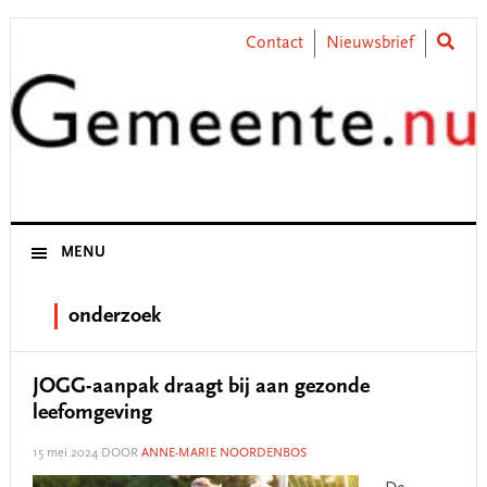
Skip
Skip
Skip
Skip
to
to
to
to
Contact
Nieuwsbrief
primary
main
primary
footer
navigation
content
sidebar
MENU
onderzoek
JOGG-aanpak draagt bij aan gezonde
leefomgeving
15 mei 2024
DOOR
ANNE-MARIE NOORDENBOS