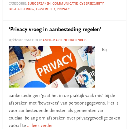
CATEGORIE:
BURGERZAKEN
,
COMMUNICATIE
,
CYBERSECURITY
,
DIGITALISERING
,
E-OVERHEID
,
PRIVACY
‘Privacy vroeg in aanbesteding regelen’
15 februari 2018
DOOR
ANNE-MARIE NOORDENBOS
Bij
aanbestedingen ‘gaat het in de praktijk vaak mis’ bij de
afspraken met ‘bewerkers’ van persoonsgegevens. Het is
voor aanbestedende diensten als gemeenten van
cruciaal belang om afspraken over privacygevoelige zaken
vóóraf te
... lees verder