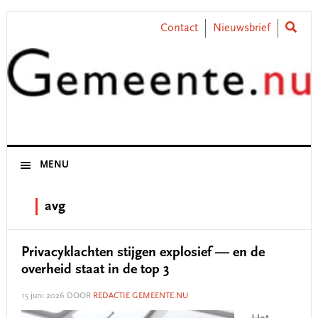
Skip
Skip
Skip
Skip
to
to
to
to
Contact
Nieuwsbrief
primary
main
primary
footer
navigation
content
sidebar
MENU
avg
Privacyklachten stijgen explosief — en de
overheid staat in de top 3
15 juni 2026
DOOR
REDACTIE GEMEENTE.NU