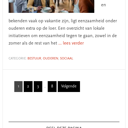
en
bekenden vaak op vakantie zijn, ligt eenzaamheid onder
ouderen extra op de loer. Een overzicht van lokale
initiatieven om eenzaamheid tegen te gaan, zowel in de
zomer als de rest van het
... lees verder
CATEGORIE:
BESTUUR
,
OUDEREN
,
SOCIAAL
Interim
1
2
3
…
8
Volgende
Page
Page
Page
Page
pages
omitted
Primary
Sidebar