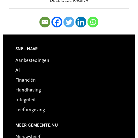
DEEL DEZE PAGINA
SNEL NAAR
Footer
Aanbestedingen
AI
Financiën
Handhaving
Integriteit
Leefomgeving
MEER GEMEENTE.NU
Nieuwsbrief