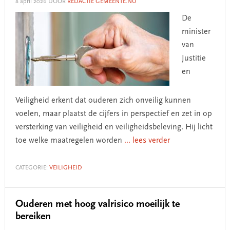
8 april 2026
DOOR
REDACTIE GEMEENTE.NU
De
minister
van
Justitie
en
Veiligheid erkent dat ouderen zich onveilig kunnen
voelen, maar plaatst de cijfers in perspectief en zet in op
versterking van veiligheid en veiligheidsbeleving. Hij licht
toe welke maatregelen worden
... lees verder
CATEGORIE:
VEILIGHEID
Ouderen met hoog valrisico moeilijk te
bereiken