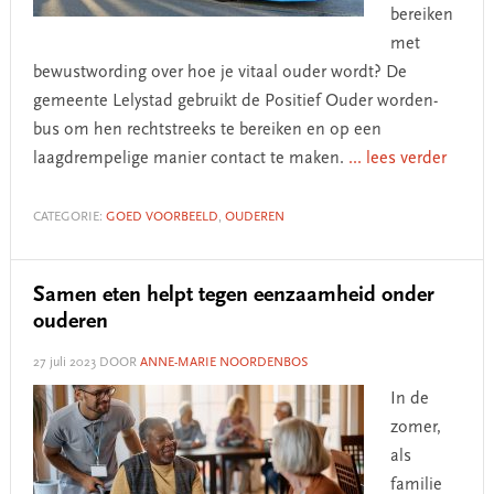
bereiken
met
bewustwording over hoe je vitaal ouder wordt? De
gemeente Lelystad gebruikt de Positief Ouder worden-
bus om hen rechtstreeks te bereiken en op een
laagdrempelige manier contact te maken.
... lees verder
CATEGORIE:
GOED VOORBEELD
,
OUDEREN
Samen eten helpt tegen eenzaamheid onder
ouderen
27 juli 2023
DOOR
ANNE-MARIE NOORDENBOS
In de
zomer,
als
familie