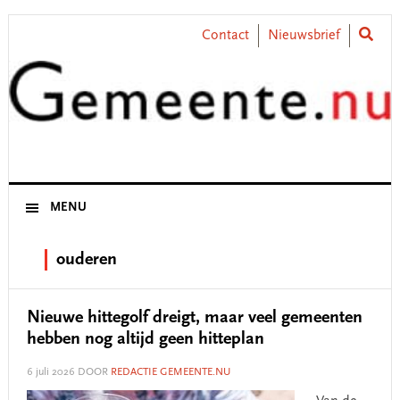
Skip
Skip
Skip
Skip
to
to
to
to
Contact
Nieuwsbrief
primary
main
primary
footer
navigation
content
sidebar
MENU
ouderen
Nieuwe hittegolf dreigt, maar veel gemeenten
hebben nog altijd geen hitteplan
6 juli 2026
DOOR
REDACTIE GEMEENTE.NU