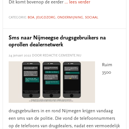
Dit komt bovenop de eerder
... lees verder
CATEGORIE:
BOA
,
JEUGDZORG
,
ONDERMIJNING
,
SOCIAAL
Sms naar Nijmeegse drugsgebruikers na
oprollen dealernetwerk
24 januari 2022
DOOR REDACTIE GEMEENTE.NU
Ruim
3500
drugsgebruikers in en rond Nijmegen krijgen vandaag
een sms van de politie. Die vond de telefoonnummers
op de telefoons van drugdealers, nadat een vermoedelijk