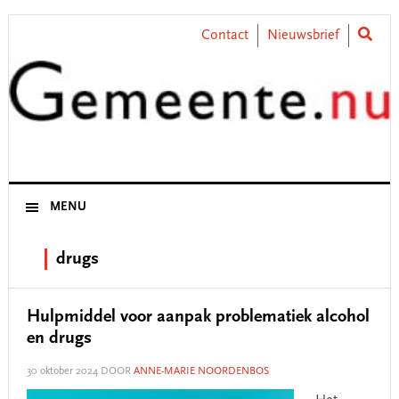
Skip
Skip
Skip
Skip
to
to
to
to
Contact
Nieuwsbrief
primary
main
primary
footer
navigation
content
sidebar
MENU
drugs
Hulpmiddel voor aanpak problematiek alcohol
en drugs
30 oktober 2024
DOOR
ANNE-MARIE NOORDENBOS