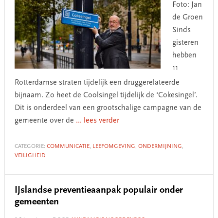
Foto: Jan
de Groen
Sinds
gisteren
hebben
11
Rotterdamse straten tijdelijk een druggerelateerde
bijnaam. Zo heet de Coolsingel tijdelijk de ‘Cokesingel’.
Dit is onderdeel van een grootschalige campagne van de
gemeente over de
... lees verder
CATEGORIE:
COMMUNICATIE
,
LEEFOMGEVING
,
ONDERMIJNING
,
VEILIGHEID
IJslandse preventieaanpak populair onder
gemeenten