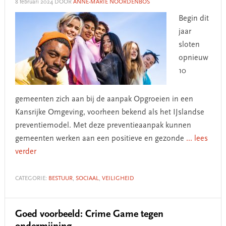
8 februari 2024
DOOR
ANNE-MARIE NOORDENBOS
Begin dit
jaar
sloten
opnieuw
10
gemeenten zich aan bij de aanpak Opgroeien in een
Kansrijke Omgeving, voorheen bekend als het IJslandse
preventiemodel. Met deze preventieaanpak kunnen
gemeenten werken aan een positieve en gezonde
... lees
verder
CATEGORIE:
BESTUUR
,
SOCIAAL
,
VEILIGHEID
Goed voorbeeld: Crime Game tegen