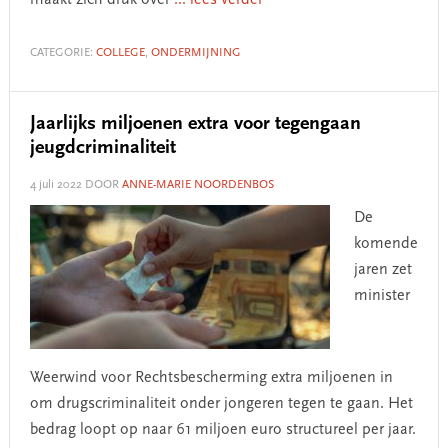
maakt zich druk over
... lees verder
CATEGORIE:
COLLEGE
,
ONDERMIJNING
Jaarlijks miljoenen extra voor tegengaan
jeugdcriminaliteit
4 juli 2022
DOOR
ANNE-MARIE NOORDENBOS
De
komende
jaren zet
minister
Weerwind voor Rechtsbescherming extra miljoenen in
om drugscriminaliteit onder jongeren tegen te gaan. Het
bedrag loopt op naar 61 miljoen euro structureel per jaar.