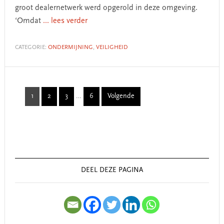
groot dealernetwerk werd opgerold in deze omgeving.
‘Omdat
... lees verder
CATEGORIE:
ONDERMIJNING
,
VEILIGHEID
Interim
1
2
3
…
6
Volgende
Page
Page
Page
Page
pages
omitted
Primary
Sidebar
DEEL DEZE PAGINA