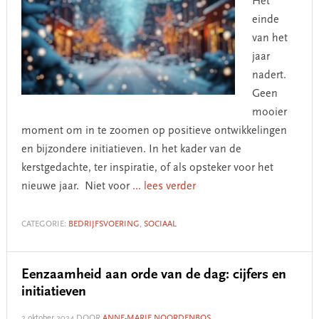
Het
einde
van het
jaar
nadert.
Geen
mooier
moment om in te zoomen op positieve ontwikkelingen
en bijzondere initiatieven. In het kader van de
kerstgedachte, ter inspiratie, of als opsteker voor het
nieuwe jaar. Niet voor
... lees verder
CATEGORIE:
BEDRIJFSVOERING
,
SOCIAAL
Eenzaamheid aan orde van de dag: cijfers en
initiatieven
2 oktober 2024
DOOR
ANNE-MARIE NOORDENBOS