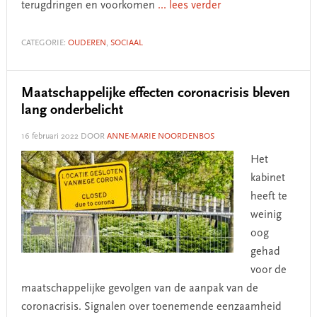
terugdringen en voorkomen
... lees verder
CATEGORIE:
OUDEREN
,
SOCIAAL
Maatschappelijke effecten coronacrisis bleven
lang onderbelicht
16 februari 2022
DOOR
ANNE-MARIE NOORDENBOS
Het
kabinet
heeft te
weinig
oog
gehad
voor de
maatschappelijke gevolgen van de aanpak van de
coronacrisis. Signalen over toenemende eenzaamheid