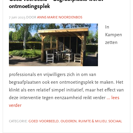
ontmoetingsplek
7 juni 2023
DOOR
ANNE-MARIE NOORDENBOS
In
Kampen
zetten
professionals en vrijwilligers zich in om van
begraafplaatsen ook een ontmoetingsplek te maken. Het
klinkt als een relatief simpel initiatief, maar het effect van
deze interventie tegen eenzaamheid reikt verder
... lees
verder
CATEGORIE:
GOED VOORBEELD
,
OUDEREN
,
RUIMTE & MILIEU
,
SOCIAAL