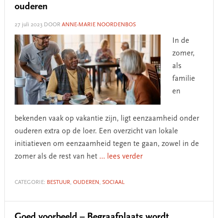
ouderen
27 juli 2023
DOOR
ANNE-MARIE NOORDENBOS
In de
zomer,
als
familie
en
bekenden vaak op vakantie zijn, ligt eenzaamheid onder
ouderen extra op de loer. Een overzicht van lokale
initiatieven om eenzaamheid tegen te gaan, zowel in de
zomer als de rest van het
... lees verder
CATEGORIE:
BESTUUR
,
OUDEREN
,
SOCIAAL
Goed voorbeeld – Begraafplaats wordt