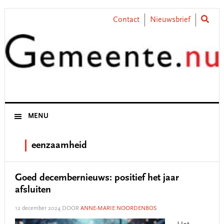
Skip
Skip
Skip
Skip
to
to
to
to
Contact
Nieuwsbrief
primary
main
primary
footer
navigation
content
sidebar
MENU
eenzaamheid
Goed decembernieuws: positief het jaar
afsluiten
12 december 2024
DOOR
ANNE-MARIE NOORDENBOS