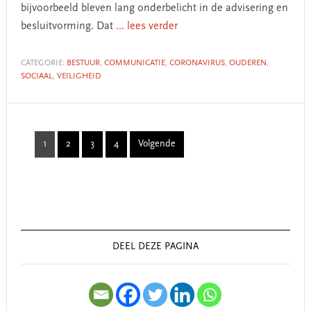
bijvoorbeeld bleven lang onderbelicht in de advisering en
besluitvorming. Dat
... lees verder
CATEGORIE:
BESTUUR
,
COMMUNICATIE
,
CORONAVIRUS
,
OUDEREN
,
SOCIAAL
,
VEILIGHEID
1
2
3
4
Volgende
Page
Page
Page
Page
Primary
Sidebar
DEEL DEZE PAGINA