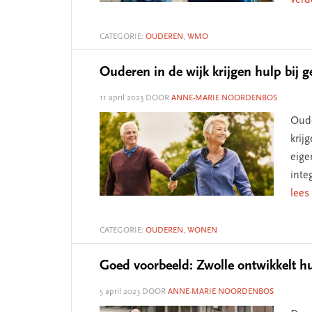
verd
CATEGORIE:
OUDEREN
,
WMO
Ouderen in de wijk krijgen hulp bij 
11 april 2023
DOOR
ANNE-MARIE NOORDENBOS
Oude
krij
eige
inte
lees
CATEGORIE:
OUDEREN
,
WONEN
Goed voorbeeld: Zwolle ontwikkelt h
5 april 2023
DOOR
ANNE-MARIE NOORDENBOS