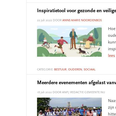
Inspiratietool voor gezonde en veili
22 juli 2022
DOOR
ANNE-MARIE NOORDENBOS
Hoe 
oude
kunn
insp
lees
CATEGORIE:
BESTUUR
,
OUDEREN
,
SOCIAAL
Meerdere evenementen afgelast vanw
18 juli 2022
DOOR ANP/ REDACTIE GEMEENTE.NU
Naas
zijn
hitt