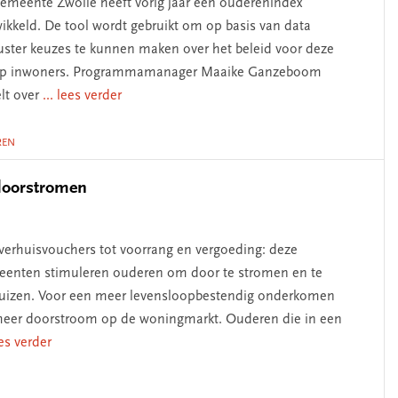
emeente Zwolle heeft vorig jaar een ouderenindex
ikkeld. De tool wordt gebruikt om op basis van data
ster keuzes te kunnen maken over het beleid voor deze
ep inwoners. Programmamanager Maaike Ganzeboom
elt over
... lees verder
REN
doorstromen
verhuisvouchers tot voorrang en vergoeding: deze
enten stimuleren ouderen om door te stromen en te
uizen. Voor een meer levensloopbestendig onderkomen
eer doorstroom op de woningmarkt. Ouderen die in een
ees verder