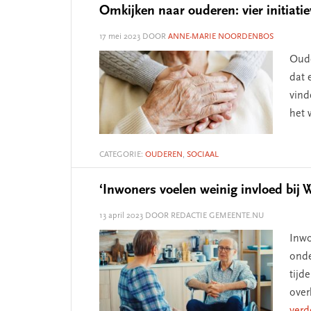
Omkijken naar ouderen: vier initiati
17 mei 2023
DOOR
ANNE-MARIE NOORDENBOS
Oude
dat 
vind
het 
CATEGORIE:
OUDEREN
,
SOCIAAL
‘Inwoners voelen weinig invloed bij
13 april 2023
DOOR REDACTIE GEMEENTE.NU
Inwo
onde
tijd
over