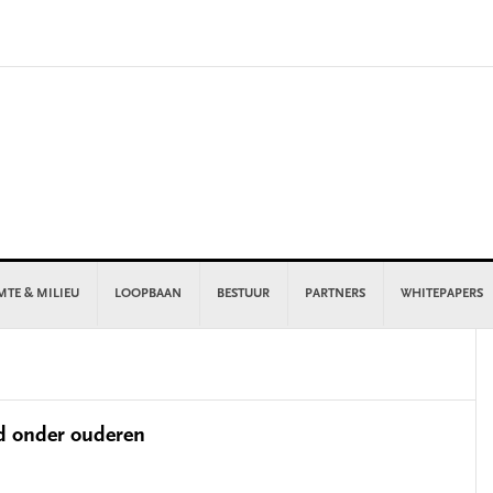
MTE & MILIEU
LOOPBAAN
BESTUUR
PARTNERS
WHITEPAPERS
P
S
d onder ouderen