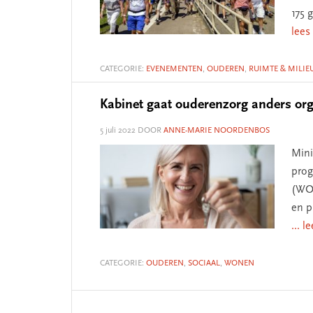
175 
lees
CATEGORIE:
EVENEMENTEN
,
OUDEREN
,
RUIMTE & MILIE
Kabinet gaat ouderenzorg anders or
5 juli 2022
DOOR
ANNE-MARIE NOORDENBOS
Mini
pro
(WOZ
en p
... l
CATEGORIE:
OUDEREN
,
SOCIAAL
,
WONEN