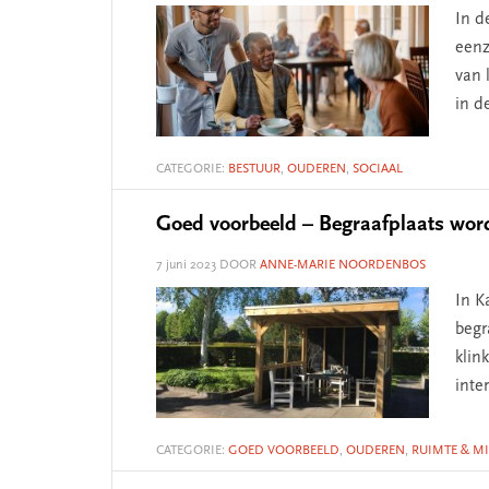
In d
eenz
van 
in d
CATEGORIE:
BESTUUR
,
OUDEREN
,
SOCIAAL
Goed voorbeeld – Begraafplaats wor
7 juni 2023
DOOR
ANNE-MARIE NOORDENBOS
In K
begr
klin
inte
CATEGORIE:
GOED VOORBEELD
,
OUDEREN
,
RUIMTE & MI