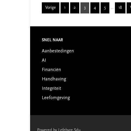
Interim
Vorige
1
2
3
4
5
…
18
Page
Page
Page
Page
Page
Page
pages
omitted
SNEL NAAR
Footer
Aanbestedingen
AI
Financiën
Handhaving
Integriteit
Leefomgeving
Powered by Lefebvre Sdu