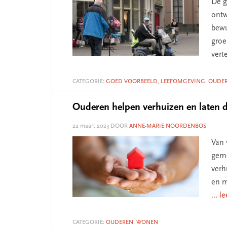
De g
ontw
bewu
gro
vert
CATEGORIE:
GOED VOORBEELD
,
LEEFOMGEVING
,
OUDE
Ouderen helpen verhuizen en laten 
22 maart 2023
DOOR
ANNE-MARIE NOORDENBOS
Van 
geme
verh
en m
... l
CATEGORIE:
OUDEREN
,
WONEN