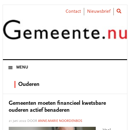
Skip
Skip
Skip
Skip
to
to
to
to
Contact
Nieuwsbrief
primary
main
primary
footer
navigation
content
sidebar
MENU
Ouderen
Gemeenten moeten financieel kwetsbare
ouderen actief benaderen
21 juni 2022
DOOR
ANNE-MARIE NOORDENBOS