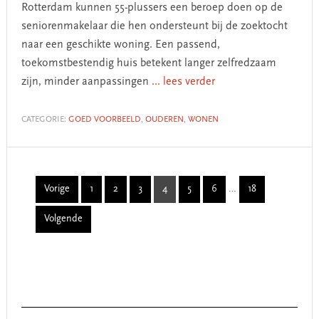
Rotterdam kunnen 55-plussers een beroep doen op de
seniorenmakelaar die hen ondersteunt bij de zoektocht
naar een geschikte woning. Een passend,
toekomstbestendig huis betekent langer zelfredzaam
zijn, minder aanpassingen
... lees verder
CATEGORIE:
GOED VOORBEELD
,
OUDEREN
,
WONEN
Interim
Vorige
1
2
3
4
5
6
…
18
Page
Page
Page
Page
Page
Page
Page
pages
Volgende
omitted
Primary
Sidebar