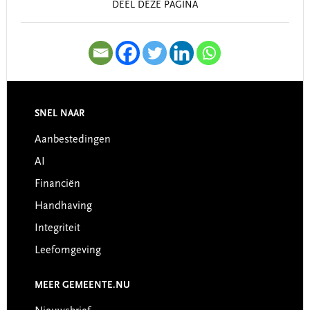
DEEL DEZE PAGINA
SNEL NAAR
Footer
Aanbestedingen
AI
Financiën
Handhaving
Integriteit
Leefomgeving
MEER GEMEENTE.NU