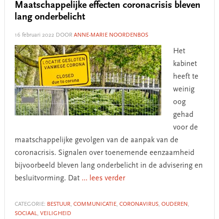
Maatschappelijke effecten coronacrisis bleven
lang onderbelicht
16 februari 2022
DOOR
ANNE-MARIE NOORDENBOS
Het
kabinet
heeft te
weinig
oog
gehad
voor de
maatschappelijke gevolgen van de aanpak van de
coronacrisis. Signalen over toenemende eenzaamheid
bijvoorbeeld bleven lang onderbelicht in de advisering en
besluitvorming. Dat
... lees verder
CATEGORIE:
BESTUUR
,
COMMUNICATIE
,
CORONAVIRUS
,
OUDEREN
,
SOCIAAL
,
VEILIGHEID