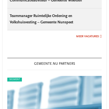
Communicatieadviseur – Gemeente Woerden
Teammanager Ruimtelijke Ordening en
Volkshuisvesting – Gemeente Nunspeet
MEER VACATURES
GEMEENTE.NU PARTNERS
SEGMENT
SEG