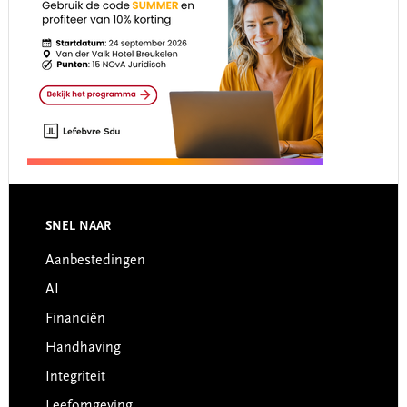
Footer
SNEL NAAR
Aanbestedingen
AI
Financiën
Handhaving
Integriteit
Leefomgeving