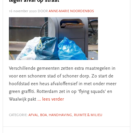
tegen afval op straat
16 november 2020
DOOR
ANNE-MARIE NOORDENBOS
Verschillende gemeenten zetten extra maatregelen in
voor een schonere stad of schoner dorp. Zo start de
hoofdstad een heus afvaloffensief in met onder meer
green graffiti. Rotterdam zet in op 'flying squads' en
Waalwijk pakt
... lees verder
CATEGORIE:
AFVAL
,
BOA
,
HANDHAVING
,
RUIMTE & MILIEU