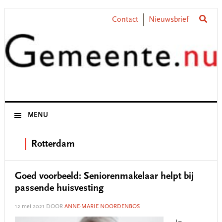
Skip
Skip
Skip
Skip
to
to
to
to
Contact
Nieuwsbrief
primary
main
primary
footer
navigation
content
sidebar
MENU
Rotterdam
Goed voorbeeld: Seniorenmakelaar helpt bij
passende huisvesting
12 mei 2021
DOOR
ANNE-MARIE NOORDENBOS