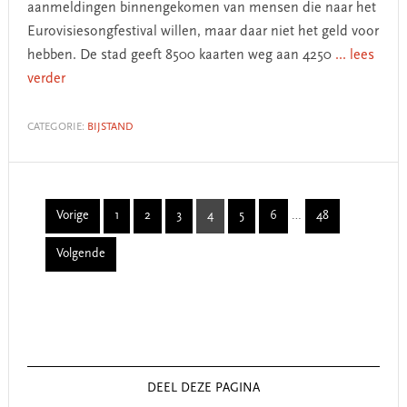
aanmeldingen binnengekomen van mensen die naar het
Eurovisiesongfestival willen, maar daar niet het geld voor
hebben. De stad geeft 8500 kaarten weg aan 4250
... lees
verder
CATEGORIE:
BIJSTAND
Interim
Vorige
1
2
3
4
5
6
…
48
Page
Page
Page
Page
Page
Page
Page
pages
Volgende
omitted
Primary
Sidebar
DEEL DEZE PAGINA