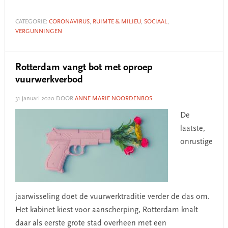
CATEGORIE:
CORONAVIRUS
,
RUIMTE & MILIEU
,
SOCIAAL
,
VERGUNNINGEN
Rotterdam vangt bot met oproep
vuurwerkverbod
31 januari 2020
DOOR
ANNE-MARIE NOORDENBOS
De
laatste,
onrustige
jaarwisseling doet de vuurwerktraditie verder de das om.
Het kabinet kiest voor aanscherping, Rotterdam knalt
daar als eerste grote stad overheen met een