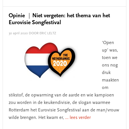
Opinie
Niet vergeten: het thema van het
Eurovisie Songfestival
30 april 2020
DOOR ERIC LELTZ
‘Open
up’ was,
toen we
ons nog
druk
maakten
om
stikstof, de opwarming van de aarde en wie kampioen
zou worden in de keukendivisie, de slogan waarmee
Rotterdam het Eurovisie Songfestival aan de man/vrouw
wilde brengen. Het kwam er,
... lees verder