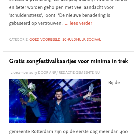
en beter worden geholpen met veel aandacht voor
'schuldenstress', loont. ‘De nieuwe benadering is
gebaseerd op vertrouwen,’
... lees verder
CATEGORIE:
GOED VOORBEELD
,
SCHULDHULP
,
SOCIAAL
Gratis songfestivalkaartjes voor minima in trek
12 december 2019
DOOR ANP/ REDACTIE GEMEENTE.NU
Bij de
gemeente Rotterdam zijn op de eerste dag meer dan 400