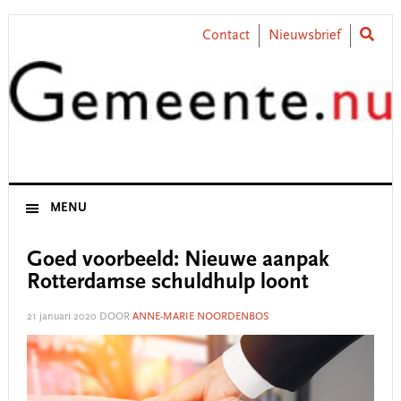
Skip
Skip
Skip
Skip
to
to
to
to
Contact
Nieuwsbrief
primary
main
primary
footer
navigation
content
sidebar
MENU
Goed voorbeeld: Nieuwe aanpak
Rotterdamse schuldhulp loont
21 januari 2020
DOOR
ANNE-MARIE NOORDENBOS