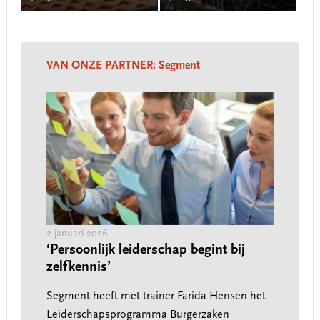
Main
Content
VAN ONZE PARTNER:
Segment
VAN
9 jan
I,
Grip
2 januari 2026
 de
maa
‘Persoonlijk leiderschap begint bij
zelfkennis’
Data
n
deel 
Segment heeft met trainer Farida Hensen het
voor
Leiderschapsprogramma Burgerzaken