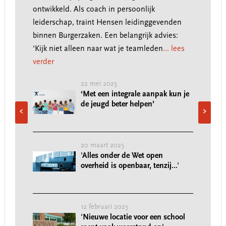
koste
ontwikkeld. Als coach in persoonlijk
het s
leiderschap, traint Hensen leidinggevenden
binnen Burgerzaken. Een belangrijk advies:
‘Kijk niet alleen naar wat je teamleden
... lees
verder
jurist
22 mei 2025
te
‘Met een integrale aanpak kun je
de jeugd beter helpen’
‹
›
20 maart 2025
ar
'Alles onder de Wet open
overheid is openbaar, tenzij...'
12 februari 2025
enten
'Nieuwe locatie voor een school