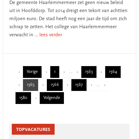
De gemeente Haarlemmermeer zet geen nieuw beleid
uit in Hoofddorp. Tot 2014 dreigt een tekort van achttien
miljoen euro. De stad heeft nog een jaar de tijd om zich
schrap te zetten. Het college van Haarlemmermeer
verwacht in
... lees verder
Interim
Vorige
1
…
1563
1564
Page
Page
Page
pages
Interim
1565
1566
1567
…
omitted
Page
Page
Page
pages
1580
Volgende
omitted
Page
Primary
TOPVACATURES
Sidebar