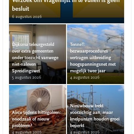
Verzoek om vragenlijst in te vullen is geen
besluit
6 augustus 2026
Dijksma teleurgesteld
TenneT:
over extra gemeenten
bezwaarprocedures
onder toezicht vanwege
vertragen uitbreiding
niet-naleven
hoogspanningsnet met
Spreidingswet
mogelijk twee jaar
5 augustus 2026
4 augustus 2026
Nieuwbouw trekt
Airco tijdens hittegolven:
voorzichtig aan, maar
noodzaak of nieuw
knelpunten houden groei
probleem?
beperkt
4 augustus 2026
4 augustus 2026