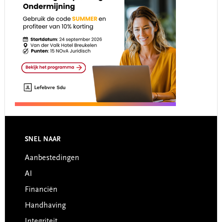
Footer
SNEL NAAR
Aanbestedingen
AI
Financiën
Handhaving
Integriteit