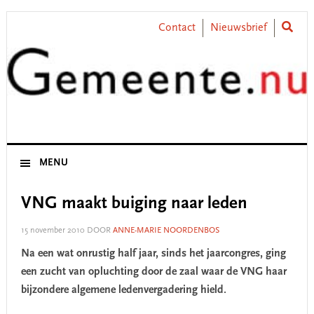
Skip
Skip
Skip
Skip
to
to
to
to
Contact
Nieuwsbrief
primary
main
primary
footer
navigation
content
sidebar
MENU
VNG maakt buiging naar leden
15 november 2010
DOOR
ANNE-MARIE NOORDENBOS
Na een wat onrustig half jaar, sinds het jaarcongres, ging
een zucht van opluchting door de zaal waar de VNG haar
bijzondere algemene ledenvergadering hield.