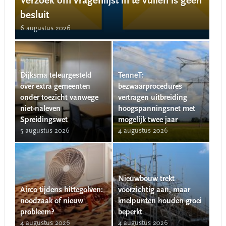
Verzoek om vragenlijst in te vullen is geen
besluit
6 augustus 2026
Dijksma teleurgesteld
TenneT:
over extra gemeenten
bezwaarprocedures
onder toezicht vanwege
vertragen uitbreiding
niet-naleven
hoogspanningsnet met
Spreidingswet
mogelijk twee jaar
5 augustus 2026
4 augustus 2026
Nieuwbouw trekt
Airco tijdens hittegolven:
voorzichtig aan, maar
noodzaak of nieuw
knelpunten houden groei
probleem?
beperkt
4 augustus 2026
4 augustus 2026