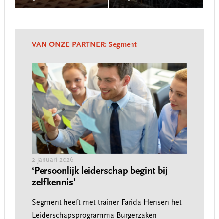
Main
Content
VAN ONZE PARTNER:
Segment
VAN
10 no
I,
Whi
2 januari 2026
 de
verk
‘Persoonlijk leiderschap begint bij
zelfkennis’
Verk
n
zorg
Segment heeft met trainer Farida Hensen het
aanzi
Leiderschapsprogramma Burgerzaken