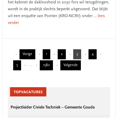
het kabinet de dakloosheid in 2030 fors wil terugdringen,
wordt in de praktijk slechts beperkt uitgevoerd. Dat blijkt
uit een enquête van Pointer (KRO-NCRV) onder
... lees
verder
Vorige
1
2
3
4
Page
Page
Page
Page
Interim
5
…
1580
Volgende
Page
Page
pages
omitted
Primary
TOPVACATURES
Sidebar
Projectleider Civiele Techniek – Gemeente Gouda