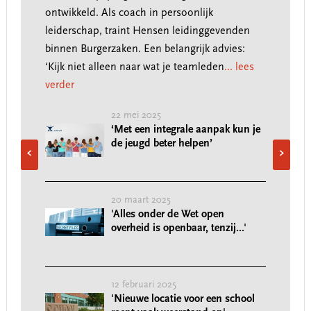
welzi
ontwikkeld. Als coach in persoonlijk
stede
leiderschap, traint Hensen leidinggevenden
verde
binnen Burgerzaken. Een belangrijk advies:
‘Kijk niet alleen naar wat je teamleden
... lees
verder
jurist
22 mei 2025
te
‘Met een integrale aanpak kun je
de jeugd beter helpen’
‹
›
20 maart 2025
ar
'Alles onder de Wet open
overheid is openbaar, tenzij...'
12 februari 2025
enten
'Nieuwe locatie voor een school