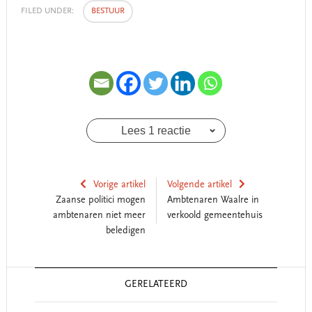
FILED UNDER:
BESTUUR
Lees 1 reactie
Vorige artikel
Volgende artikel
Zaanse politici mogen
Ambtenaren Waalre in
ambtenaren niet meer
verkoold gemeentehuis
beledigen
Reader
GERELATEERD
Interactions