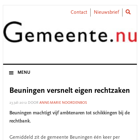
Skip
Skip
Skip
Skip
to
to
to
to
Contact
Nieuwsbrief
primary
main
primary
footer
navigation
content
sidebar
MENU
Beuningen versnelt eigen rechtzaken
23 juli 2012
DOOR
ANNE-MARIE NOORDENBOS
Beuningen machtigt vijf ambtenaren tot schikkingen bij de
rechtbank.
Gemiddeld zit de gemeente Beuningen één keer per