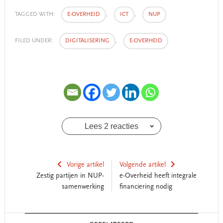
TAGGED WITH:
E-OVERHEID
,
ICT
,
NUP
FILED UNDER:
DIGITALISERING
,
E-OVERHEID
Lees 2 reacties
Vorige artikel
Volgende artikel
Zestig partijen in NUP-
e-Overheid heeft integrale
samenwerking
financiering nodig
Reader