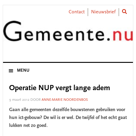
Skip
Skip
Skip
Skip
to
to
to
to
Contact
Nieuwsbrief
primary
main
primary
footer
navigation
content
sidebar
MENU
Operatie NUP vergt lange adem
9 maart 2012
DOOR
ANNE-MARIE NOORDENBOS
Gaan alle gemeenten dezelfde bouwstenen gebruiken voor
hun ict-gebouw? De wil is er wel. De twijfel of het echt gaat
lukken net zo goed.