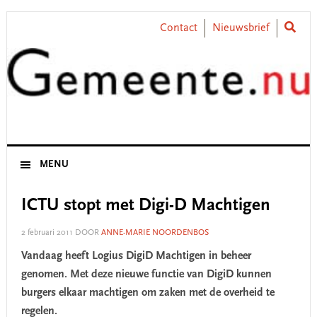
Skip
Skip
Skip
Skip
to
to
to
to
Contact
Nieuwsbrief
primary
main
primary
footer
navigation
content
sidebar
MENU
ICTU stopt met Digi-D Machtigen
2 februari 2011
DOOR
ANNE-MARIE NOORDENBOS
Vandaag heeft Logius DigiD Machtigen in beheer
genomen. Met deze nieuwe functie van DigiD kunnen
burgers elkaar machtigen om zaken met de overheid te
regelen.