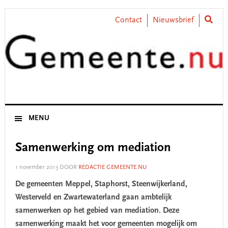
Skip
Skip
Skip
Skip
to
to
to
to
Contact
Nieuwsbrief
primary
main
primary
footer
navigation
content
sidebar
MENU
Samenwerking om mediation
1 november 2013
DOOR
REDACTIE GEMEENTE.NU
De gemeenten Meppel, Staphorst, Steenwijkerland,
Westerveld en Zwartewaterland gaan ambtelijk
samenwerken op het gebied van mediation. Deze
samenwerking maakt het voor gemeenten mogelijk om