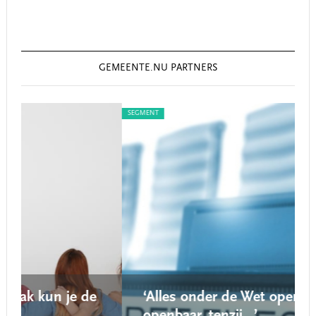
GEMEENTE.NU PARTNERS
SEGMENT
S
e
‘Alles onder de Wet open overheid is