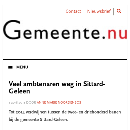
Skip
Skip
Skip
Skip
to
to
to
to
Contact
Nieuwsbrief
primary
main
primary
footer
navigation
content
sidebar
MENU
Veel ambtenaren weg in Sittard-
Geleen
1 april 2011
DOOR
ANNE-MARIE NOORDENBOS
Tot 2014 verdwijnen tussen de twee- en driehonderd banen
bij de gemeente Sittard-Geleen.