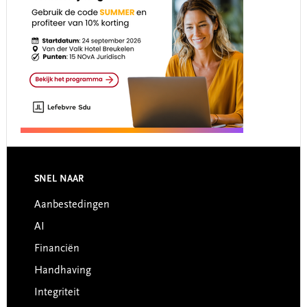
Footer
SNEL NAAR
Aanbestedingen
AI
Financiën
Handhaving
Integriteit