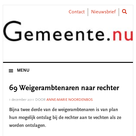
Skip
Skip
Skip
Skip
to
to
to
to
Contact
Nieuwsbrief
primary
main
primary
footer
navigation
content
sidebar
MENU
69 Weigerambtenaren naar rechter
1 december 2011
DOOR
ANNE-MARIE NOORDENBOS
Bijna twee derde van de weigerambtenaren is van plan
hun mogelijk ontslag bij de rechter aan te vechten als ze
worden ontslagen.