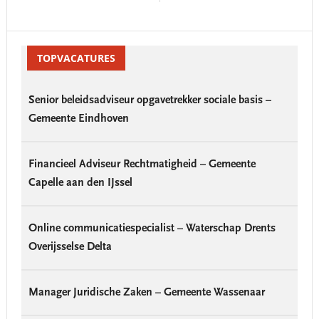
Reader
Primary
Interactions
Sidebar
TOPVACATURES
Senior beleidsadviseur opgavetrekker sociale basis –
Gemeente Eindhoven
Financieel Adviseur Rechtmatigheid – Gemeente
Capelle aan den IJssel
Online communicatiespecialist – Waterschap Drents
Overijsselse Delta
Manager Juridische Zaken – Gemeente Wassenaar