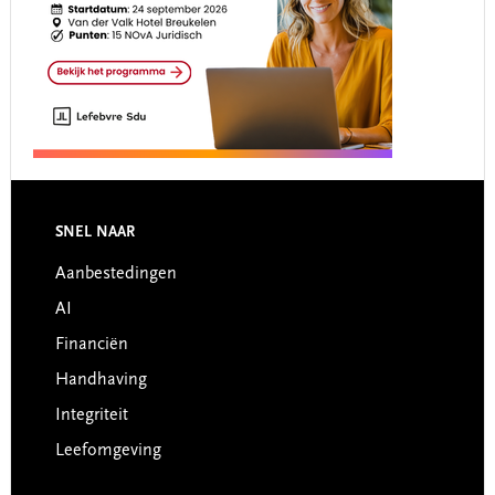
Footer
SNEL NAAR
Aanbestedingen
AI
Financiën
Handhaving
Integriteit
Leefomgeving