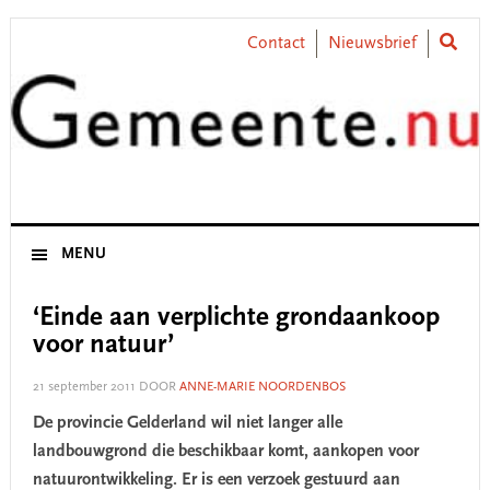
Skip
Skip
Skip
Skip
to
to
to
to
Contact
Nieuwsbrief
primary
main
primary
footer
navigation
content
sidebar
MENU
‘Einde aan verplichte grondaankoop
voor natuur’
21 september 2011
DOOR
ANNE-MARIE NOORDENBOS
De provincie Gelderland wil niet langer alle
landbouwgrond die beschikbaar komt, aankopen voor
natuurontwikkeling. Er is een verzoek gestuurd aan