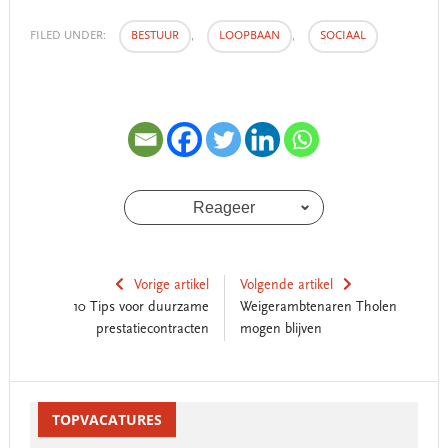
FILED UNDER:
BESTUUR
,
LOOPBAAN
,
SOCIAAL
Reageer
Vorige artikel
Volgende artikel
10 Tips voor duurzame
Weigerambtenaren Tholen
prestatiecontracten
mogen blijven
Reader
Primary
Interactions
Sidebar
TOPVACATURES