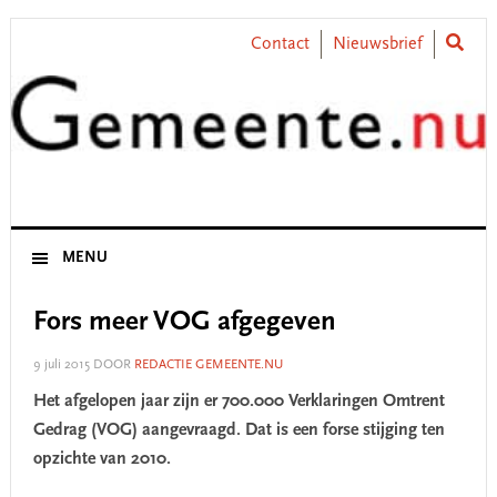
Skip
Skip
Skip
Skip
to
to
to
to
Contact
Nieuwsbrief
primary
main
primary
footer
navigation
content
sidebar
MENU
Fors meer VOG afgegeven
9 juli 2015
DOOR
REDACTIE GEMEENTE.NU
Het afgelopen jaar zijn er 700.000 Verklaringen Omtrent
Gedrag (VOG) aangevraagd. Dat is een forse stijging ten
opzichte van 2010.