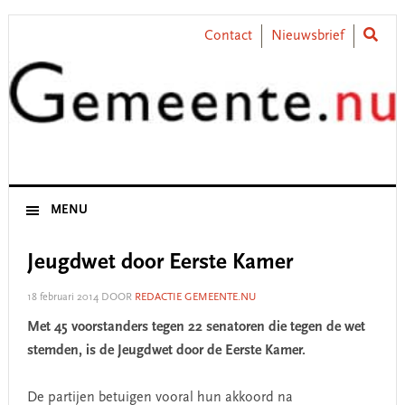
Skip
Skip
Skip
Skip
to
to
to
to
Contact
Nieuwsbrief
primary
main
primary
footer
navigation
content
sidebar
MENU
Jeugdwet door Eerste Kamer
18 februari 2014
DOOR
REDACTIE GEMEENTE.NU
Met 45 voorstanders tegen 22 senatoren die tegen de wet
stemden, is de Jeugdwet door de Eerste Kamer.
De partijen betuigen vooral hun akkoord na