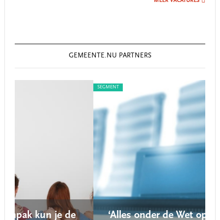
MEER VACATURES
GEMEENTE.NU PARTNERS
SEGMENT
S
e
‘Alles onder de Wet open overheid is