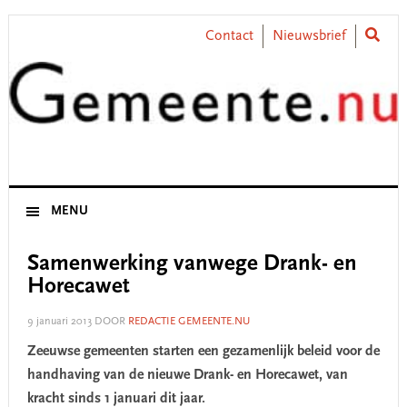
Skip
Skip
Skip
Skip
to
to
to
to
Contact
Nieuwsbrief
primary
main
primary
footer
navigation
content
sidebar
MENU
Samenwerking vanwege Drank- en
Horecawet
9 januari 2013
DOOR
REDACTIE GEMEENTE.NU
Zeeuwse gemeenten starten een gezamenlijk beleid voor de
handhaving van de nieuwe Drank- en Horecawet, van
kracht sinds 1 januari dit jaar.