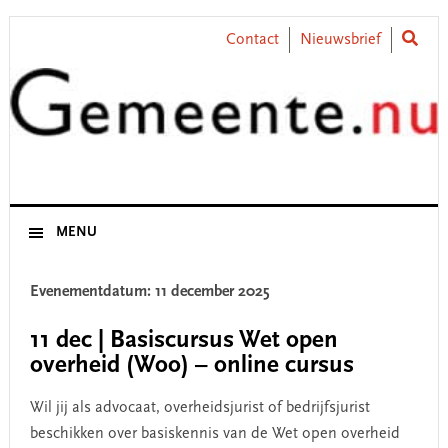
Skip
Skip
Skip
Skip
to
to
to
to
Contact
Nieuwsbrief
primary
main
primary
footer
navigation
content
sidebar
MENU
Evenementdatum: 11 december 2025
11 dec | Basiscursus Wet open
overheid (Woo) – online cursus
Wil jij als advocaat, overheidsjurist of bedrijfsjurist
beschikken over basiskennis van de Wet open overheid