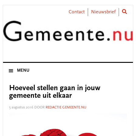
Skip
Skip
Skip
Skip
to
to
to
to
Contact
Nieuwsbrief
primary
main
primary
footer
navigation
content
sidebar
MENU
Hoeveel stellen gaan in jouw
gemeente uit elkaar
5 augustus 2016
DOOR
REDACTIE GEMEENTE.NU