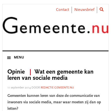
Skip
Skip
Skip
Skip
to
to
to
to
Contact
Nieuwsbrief
primary
main
primary
footer
navigation
content
sidebar
MENU
Opinie
Wat een gemeente kan
leren van sociale media
11 september 2014
DOOR
REDACTIE GEMEENTE.NU
Gemeenten kunnen leren van deze de communicatie van
inwoners via sociale media, maar waar moeten zij dan op
letten?