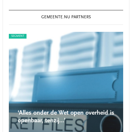
GEMEENTE.NU PARTNERS
SEGMENT
SEG
‘Alles onder de Wet open overheid is
openbaar, tenzij…’