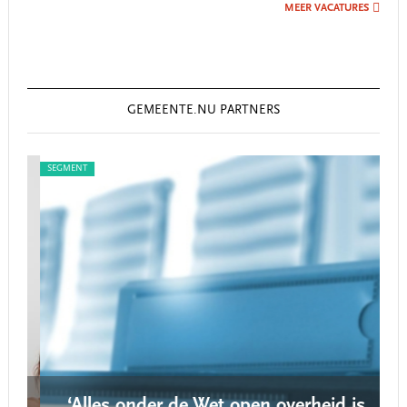
MEER VACATURES
GEMEENTE.NU PARTNERS
SEGMENT
SEG
‘Alles onder de Wet open overheid is