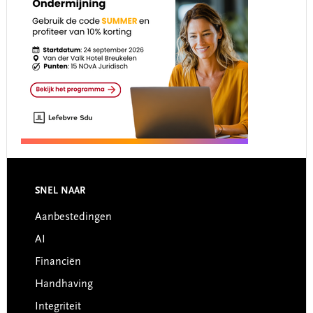
Footer
SNEL NAAR
Aanbestedingen
AI
Financiën
Handhaving
Integriteit