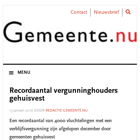
Skip
Skip
Skip
Skip
to
to
to
to
Contact
Nieuwsbrief
primary
main
primary
footer
navigation
content
sidebar
MENU
Recordaantal vergunninghouders
gehuisvest
13 januari 2016
DOOR
REDACTIE GEMEENTE.NU
Een recordaantal van 4000 vluchtelingen met een
verblijfsvergunning zijn afgelopen december door
gemeenten gehuisvest