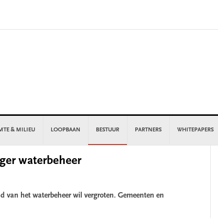
MTE & MILIEU
LOOPBAAN
BESTUUR
PARTNERS
WHITEPAPERS
P
ger waterbeheer
S
id van het waterbeheer wil vergroten. Gemeenten en