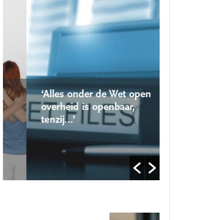
‘Alles onder de Wet open
‘Nieuwe lo
overheid is openbaar,
school ro
tenzij…’
op’