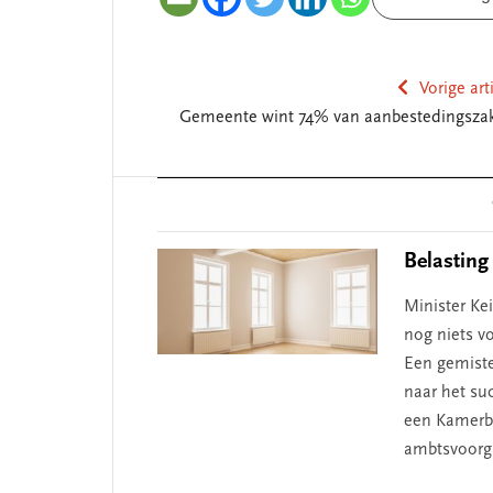
Vorige art
Gemeente wint 74% van aanbestedingsza
Reader
 missie van Segment
‘Persoonlijk leid
Interactions
begint bij zelfken
Belasting
Minister Kei
nog niets v
Een gemiste
naar het suc
een Kamerbr
ambtsvoorg