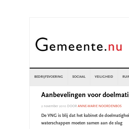
Skip
Skip
Skip
Skip
to
to
to
to
primary
main
primary
footer
navigation
content
sidebar
BEDRIJFSVOERING
SOCIAAL
VEILIGHEID
RUI
Aanbevelingen voor doelmati
2 november 2010
DOOR
ANNE-MARIE NOORDENBOS
De VNG is blij dat het kabinet de doelmatighe
waterschappen moeten samen aan de slag