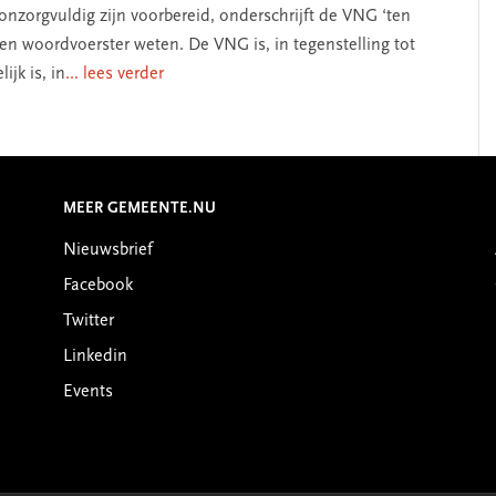
onzorgvuldig zijn voorbereid, onderschrijft de VNG ‘ten
 een woordvoerster weten. De VNG is, in tegenstelling tot
ijk is, in
... lees verder
MEER GEMEENTE.NU
Nieuwsbrief
Facebook
Twitter
Linkedin
Events