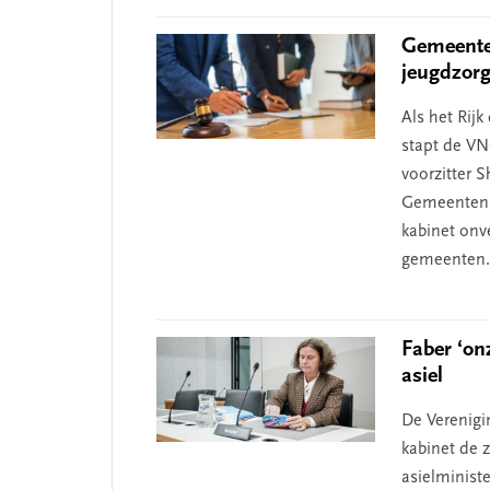
Gemeenten
jeugdzor
Als het Rij
stapt de VN
voorzitter 
Gemeenten l
kabinet onv
gemeenten. 
Faber ‘on
asiel
De Verenig
kabinet de 
asielminist