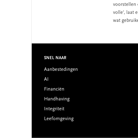
voorstellen 
volle’, laat
wat gebruikel
Footer
SNEL NAAR
Aanbestedingen
AI
Financiën
Handhaving
Integriteit
Leefomgeving