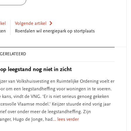
ikel
Volgende artikel
ken
Roerdalen wil energiepark op stortplaats
GERELATEERD
erschap
‘Met een integrale aanpak
nis’
kun je de jeugd beter
 op leegstand nog niet in zicht
helpen’
jzer van Volkshuisvesting en Ruimtelijke Ordening voelt er
oor om een leegstandheffing voor woningen in te voeren.
 kans, vindt de VNG. ‘Er is niet serieus genoeg gekeken
cesvolle Vlaamse model.’ Keijzer stuurde eind vorig jaar
ief over onder meer de leegstandheffing. Zijn
anger, Hugo de Jonge, had
... lees verder